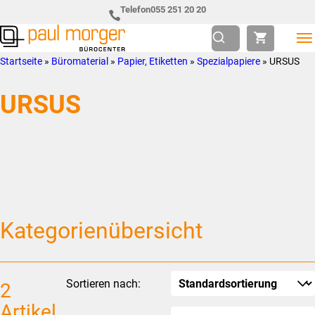
Zur
Skip
Telefon
055 251 20 20
Hauptnavigation
to
springen
main
Paul
so
Startseite
»
Büromaterial
»
Papier, Etiketten
»
Spezialpapiere
»
URSUS
content
Morger
individuell
URSUS
AG
wie
Bürocenter
Sie
Kategorienübersicht
Sortieren nach:
2
Artikel