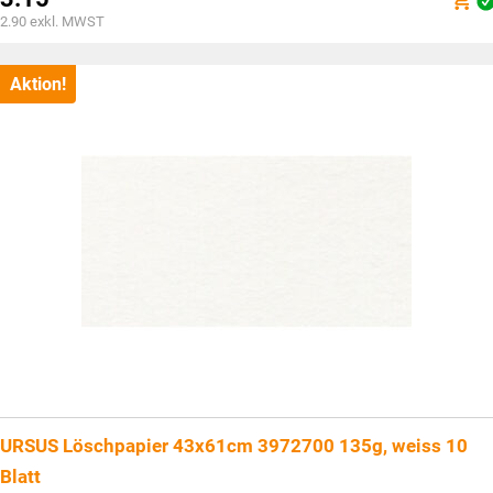
war:
Aktueller
2.90
exkl. MWST
CHF5.55
Preis
ist:
CHF3.15.
Aktion!
URSUS Löschpapier 43x61cm 3972700 135g, weiss 10
Blatt