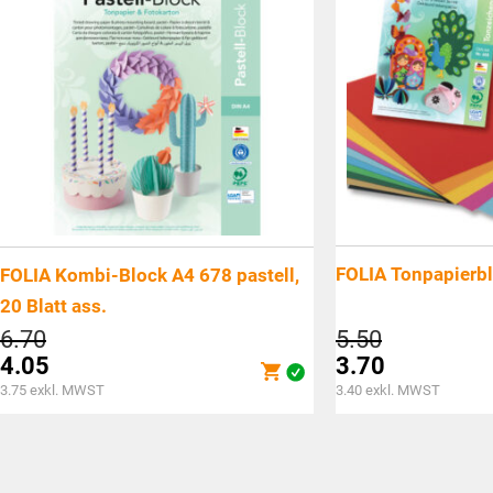
FOLIA Tonpapierb
FOLIA Kombi-Block A4 678 pastell,
20 Blatt ass.
Ursprünglicher
Ursprüngli
6.70
5.50
Preis
Preis
4.05
3.70
war:
war:
Aktueller
Aktueller
3.75
exkl. MWST
3.40
exkl. MWST
CHF6.70
CHF5.50
Preis
Preis
ist:
ist:
CHF4.05.
CHF3.70.