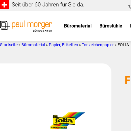
Seit über 60 Jahren für Sie da.
Zur
Skip
Hauptnavigation
to
springen
main
Büromaterial
Bürostühle
content
Paul
so
Morger
individuell
Startseite
»
Büromaterial
»
Papier, Etiketten
»
Tonzeichenpapier
»
FOLIA
AG
wie
Bürocenter
Sie
F