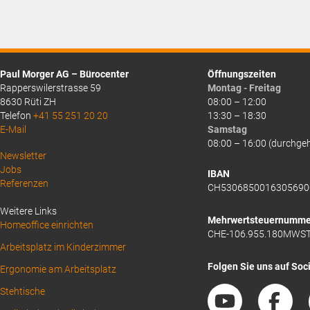
Paul Morger AG – Bürocenter
Öffnungszeiten
Rapperswilerstrasse 59
Montag - Freitag
8630 Rüti ZH
08:00 – 12:00
Telefon
+41 55 251 20 20
13:30 – 18:30
E-Mail
Samstag
08:00 – 16:00 (durchge
Above
Newsletter
Jobs
Footer
IBAN
Referenzen
CH5306850016305690
1
Weitere Links
Mehrwertsteuernumme
Homeoffice einrichten
CHE-106.955.180MWS
Arbeitsplatz im Kinderzimmer
Folgen Sie uns auf Soc
Ergonomie am Arbeitsplatz
Stehtische