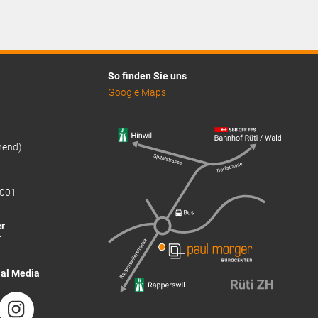
So finden Sie uns
Google Maps
hend)
001
r
T
ial Media