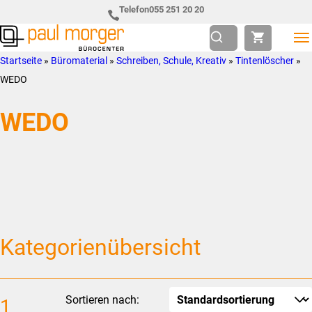
Zur
Skip
Telefon
055 251 20 20
Hauptnavigation
to
springen
main
Paul
so
Startseite
»
Büromaterial
»
Schreiben, Schule, Kreativ
»
Tintenlöscher
»
content
Morger
individuell
WEDO
AG
wie
WEDO
Bürocenter
Sie
Kategorienübersicht
Sortieren nach:
1