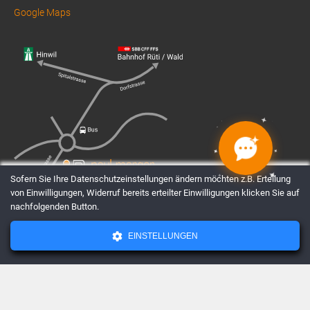
Google Maps
✦
✦
✦
✦
✦
✦
✦
✦
Sofern Sie Ihre Datenschutzeinstellungen ändern möchten z.B. Erteilung
von Einwilligungen, Widerruf bereits erteilter Einwilligungen klicken Sie auf
nachfolgenden Button.
EINSTELLUNGEN
AGBs
Datenschutz
Impressum