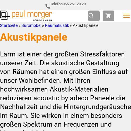
Zur
Skip
Telefon
055 251 20 20
Hauptnavigation
to
springen
main
Paul
so
Startseite
»
Büromöbel
»
Raumakustik
»
Akustikpanele
content
Morger
individuell
Akustikpanele
AG
wie
Bürocenter
Sie
Lärm ist einer der größten Stressfaktoren
unserer Zeit. Die akustische Gestaltung
von Räumen hat einen großen Einfluss auf
unser Wohlbefinden. Mit ihren
hochwirksamen Akustik-Materialien
reduzieren acoustic by adeco Paneele die
Nachhallzeit und die Hintergrundgeräusche
im Raum. Sie wirken in einem besonders
großen Spektrum an Frequenzen und