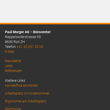
Paul Morger AG – Bürocenter
Rapperswilerstrasse 59
8630 Rüti ZH
Telefon
+41 55 251 20 20
E-Mail
Above
Newsletter
Jobs
Footer
Referenzen
1
Weitere Links
Homeoffice einrichten
Arbeitsplatz im Kinderzimmer
Ergonomie am Arbeitsplatz
Stehtische