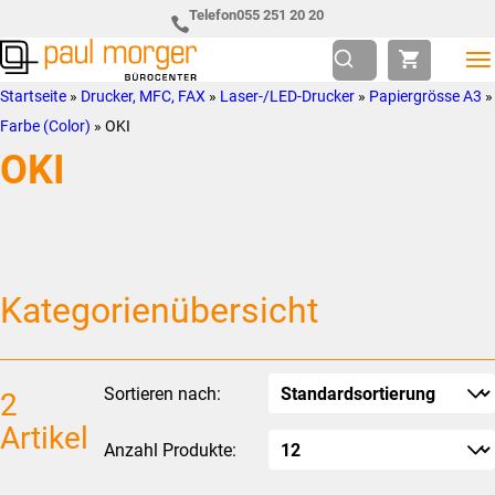
Zur
Skip
Telefon
055 251 20 20
Hauptnavigation
to
springen
main
Paul
so
Startseite
»
Drucker, MFC, FAX
»
Laser-/LED-Drucker
»
Papiergrösse A3
»
content
Morger
individuell
Farbe (Color)
»
OKI
AG
wie
OKI
Bürocenter
Sie
Kategorienübersicht
Sortieren nach:
2
Artikel
Anzahl Produkte: