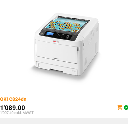
OKI C824dn
1'089.00
1'007.40
exkl. MWST