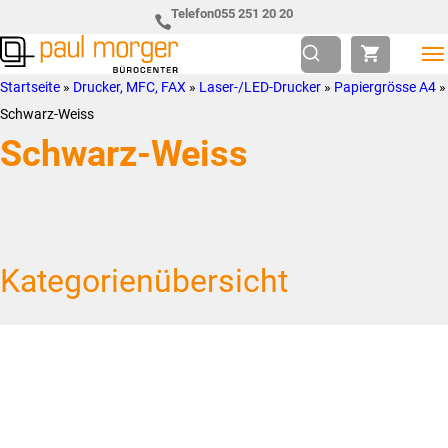
Zur
Skip
Telefon
055 251 20 20
Hauptnavigation
to
springen
main
Paul
so
Startseite
»
Drucker, MFC, FAX
»
Laser-/LED-Drucker
»
Papiergrösse A4
»
content
Morger
individuell
Schwarz-Weiss
AG
wie
Schwarz-Weiss
Bürocenter
Sie
Kategorienübersicht