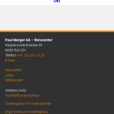
OKI
Paul Morger AG – Bürocenter
Rapperswilerstrasse 59
8630 Rüti ZH
Telefon
+41 55 251 20 20
E-Mail
Above
Newsletter
Jobs
Footer
Referenzen
1
Weitere Links
Homeoffice einrichten
Arbeitsplatz im Kinderzimmer
Ergonomie am Arbeitsplatz