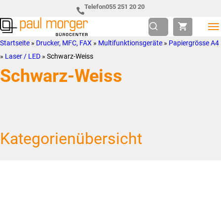
Zur
Skip
Telefon
055 251 20 20
Hauptnavigation
to
springen
main
Paul
so
Startseite
»
Drucker, MFC, FAX
»
Multifunktionsgeräte
»
Papiergrösse A4
content
Morger
individuell
»
Laser / LED
»
Schwarz-Weiss
AG
wie
Schwarz-Weiss
Bürocenter
Sie
Kategorienübersicht