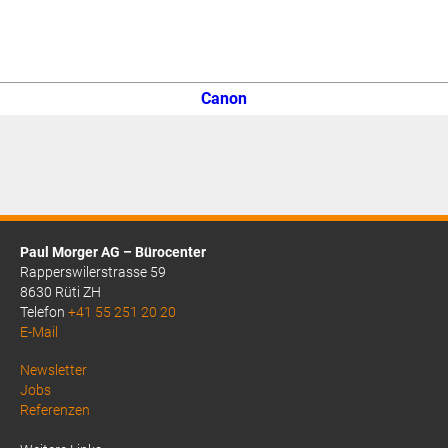
Canon
Paul Morger AG – Bürocenter
Rapperswilerstrasse 59
8630 Rüti ZH
Telefon
+41 55 251 20 20
E-Mail
Above
Newsletter
Jobs
Footer
Referenzen
1