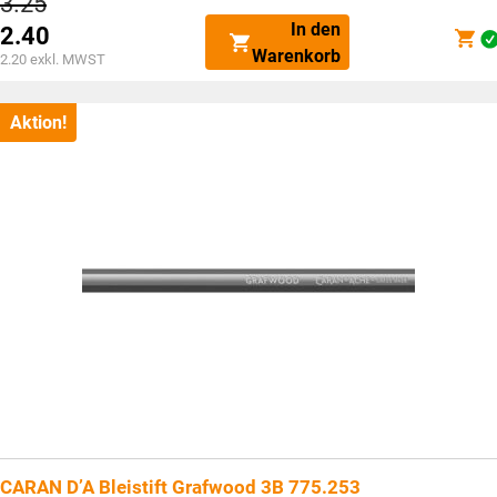
3.25
Preis
In den
2.40
war:
Aktueller
Warenkorb
CHF3.25
2.20
exkl. MWST
Preis
ist:
CHF2.40.
Aktion!
CARAN D’A Bleistift Grafwood 3B 775.253