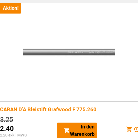
ist:
CHF2.40.
Aktion!
CARAN D’A Bleistift Grafwood F 775.260
Ursprünglicher
3.25
Preis
In den
2.40
war:
Aktueller
Warenkorb
CHF3.25
2.20
exkl. MWST