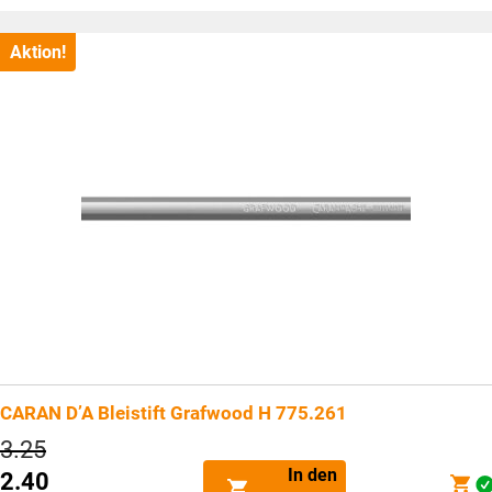
Preis
ist:
CHF2.40.
Aktion!
CARAN D’A Bleistift Grafwood H 775.261
Ursprünglicher
3.25
Preis
In den
2.40
war: