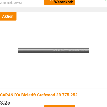
Aktueller
Warenkorb
CHF3.25
2.20
exkl. MWST
Preis
ist:
CHF2.40.
Aktion!
CARAN D’A Bleistift Grafwood 2B 775.252
Ursprünglicher
3.25
Preis