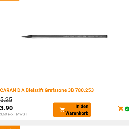
CARAN D’A Bleistift Grafstone 3B 780.253
Ursprünglicher
5.25
Preis
In den
3.90
war:
Aktueller
Warenkorb
CHF5.25
3.60
exkl. MWST
Preis
ist: