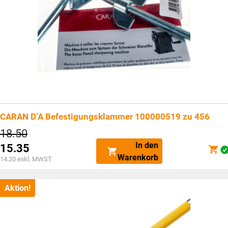
CARAN D’A Befestigungsklammer 100000519 zu 456
Ursprünglicher
18.50
Preis
In den
15.35
war:
Aktueller
Warenkorb
CHF18.50
14.20
exkl. MWST
Preis
ist:
CHF15.35.
Aktion!