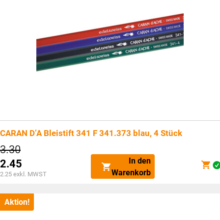
CARAN D’A Bleistift 341 F 341.373 blau, 4 Stück
Ursprünglicher
3.30
Preis
In den
2.45
war:
Aktueller
Warenkorb
CHF3.30
2.25
exkl. MWST
Preis
ist:
CHF2.45.
Aktion!