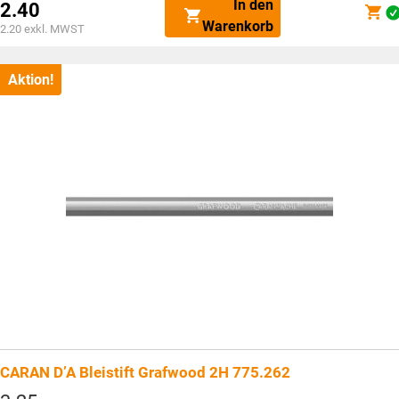
In den
2.40
war:
Aktueller
Warenkorb
CHF3.25
2.20
exkl. MWST
Preis
ist:
CHF2.40.
Aktion!
CARAN D’A Bleistift Grafwood 2H 775.262
Ursprünglicher