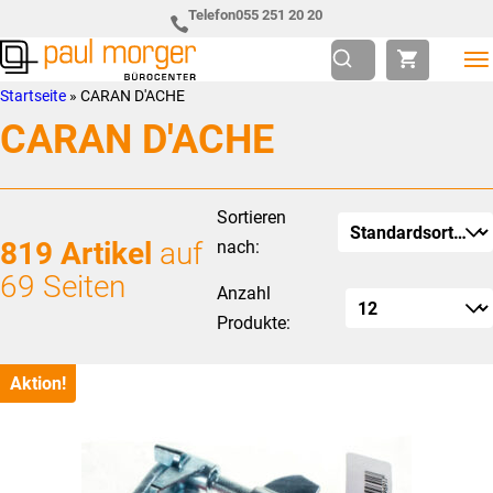
Zur
Skip
Telefon
055 251 20 20
Hauptnavigation
to
springen
main
Paul
so
Startseite
»
CARAN D'ACHE
content
Morger
individuell
CARAN D'ACHE
AG
wie
Bürocenter
Sie
Sortieren
819 Artikel
auf
nach:
69 Seiten
Anzahl
Produkte:
Aktion!