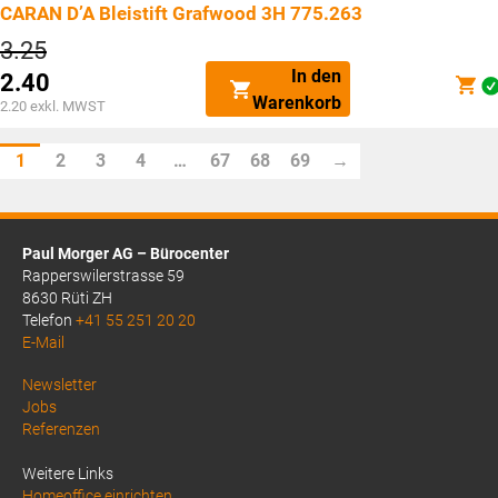
CARAN D’A Bleistift Grafwood 3H 775.263
Ursprünglicher
3.25
Preis
In den
2.40
war:
Aktueller
Warenkorb
CHF3.25
2.20
exkl. MWST
Preis
ist:
1
2
3
4
…
67
68
69
→
CHF2.40.
Paul Morger AG – Bürocenter
Rapperswilerstrasse 59
8630 Rüti ZH
Telefon
+41 55 251 20 20
E-Mail
Above
Newsletter
Jobs
Footer
Referenzen
1
Weitere Links
Homeoffice einrichten