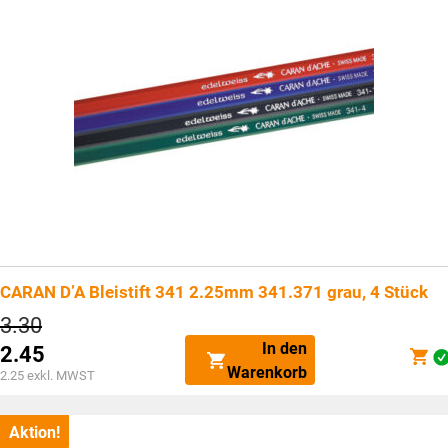
CARAN D’A Bleistift 341 2.25mm 341.371 grau, 4 Stück
Ursprünglicher
3.30
Preis
In den
2.45
war:
Aktueller
Warenkorb
CHF3.30
2.25
exkl. MWST
Preis
ist:
CHF2.45.
Aktion!