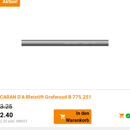
CHF3.90.
Aktion!
CARAN D’A Bleistift Grafwood B 775.251
Ursprünglicher
3.25
Preis
In den
2.40
war:
Aktueller
Warenkorb
CHF3.25
2.20
exkl. MWST
Preis