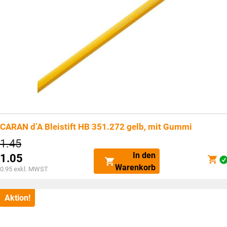
CARAN d’A Bleistift HB 351.272 gelb, mit Gummi
Ursprünglicher
1.45
Preis
In den
1.05
war:
Aktueller
Warenkorb
CHF1.45
0.95
exkl. MWST
Preis
ist:
CHF1.05.
Aktion!