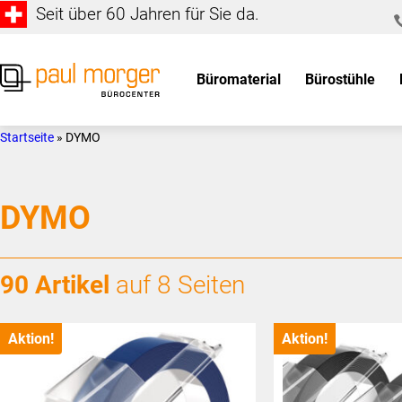
Seit über 60 Jahren für Sie da.
Zur
Skip
Hauptnavigation
to
springen
main
Büromaterial
Bürostühle
content
Paul
so
Morger
individuell
Startseite
»
DYMO
AG
wie
Bürocenter
Sie
DYMO
90 Artikel
auf 8 Seiten
Aktion!
Aktion!