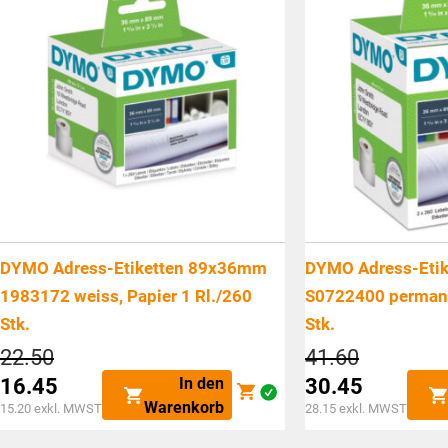
DYMO Adress-Etiketten 89x36mm
DYMO Adress-Eti
1983172 weiss, Papier 1 Rl./260
S0722400 permane
Stk.
Stk.
Ursprünglicher
Ursprüngl
22.50
41.60
Preis
Preis
In den
16.45
30.45
war:
war:
Aktueller
Aktueller
Warenkorb
15.20
exkl. MWST
28.15
exkl. MWST
CHF22.50
CHF41.6
Preis
Preis