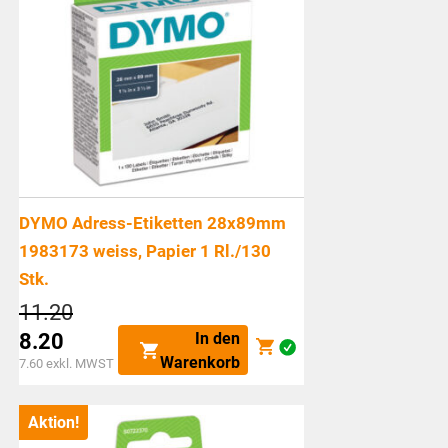
DYMO Adress-Etiketten 28x89mm
1983173 weiss, Papier 1 Rl./130
Stk.
Ursprünglicher
11.20
Preis
In den
8.20
war:
Aktueller
Warenkorb
7.60
exkl. MWST
CHF11.20
Preis
ist:
Aktion!
CHF8.20.