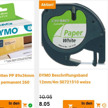
CHF143.60.
Aktion!
DYMO Beschriftungsband
etten PP 89x36mm
12mm/4m S0721510 weiss
, permanent 260
icher
Ursprünglicher
10.95
Preis
In den
In den
8.05
war: