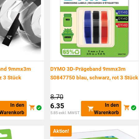
and 9mmx3m
DYMO 3D-Prägeband 9mmx3m
 3 Stück
S0847750 blau, schwarz, rot 3 Stück
cher
Ursprünglicher
8.70
Preis
In den
In den
6.35
war:
Aktueller
Warenkorb
Warenkorb
5.85
exkl. MWST
CHF8.70
Preis
ist:
Aktion!
CHF6.35.