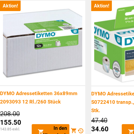
ist:
ist:
Aktion!
Aktion!
CHF16.45.
CHF30.45.
DYMO Adressetiketten 36x89mm
DYMO Adressetik
2093093 12 Rl./260 Stück
S0722410 transp.
Stk.
Ursprünglicher
208.00
Preis
Ursprüngl
47.40
155.50
war:
Preis
Aktueller
In den
34.60
143.85
exkl.
CHF208.00
war: