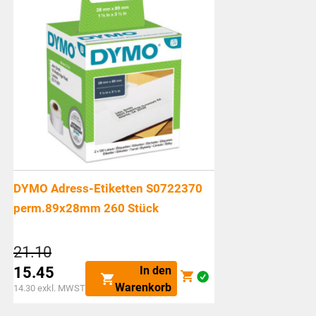
DYMO Adress-Etiketten S0722370
perm.89x28mm 260 Stück
Ursprünglicher
21.10
Preis
In den
15.45
war:
Aktueller
Warenkorb
14.30
exkl. MWST
CHF21.10
Preis