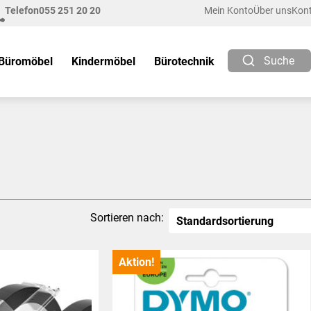
Telefon
055 251 20 20
Mein Konto
Über uns
Kon
Suche
Büromöbel
Kindermöbel
Bürotechnik
Sortieren nach:
Aktion!