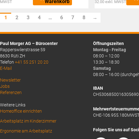
Preis
Aktueller
Warenkorb
MWST
32.00
exkl. MWST
CHF47.4
ist:
Preis
CHF155.50.
ist:
1
2
3
4
…
6
7
8
→
CHF34.60.
Paul Morger AG – Bürocenter
Öffnungszeiten
Rapperswilerstrasse 59
Montag - Freitag
8630 Rüti ZH
08:00 – 12:00
Telefon
+41 55 251 20 20
13:30 – 18:30
E-Mail
Samstag
08:00 – 16:00 (durchge
Above
Newsletter
Jobs
Footer
IBAN
Referenzen
CH5306850016305690
1
Weitere Links
Mehrwertsteuernumme
Homeoffice einrichten
CHE-106.955.180MWS
Arbeitsplatz im Kinderzimmer
Folgen Sie uns auf Soc
Ergonomie am Arbeitsplatz