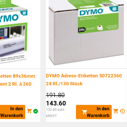
DYMO Adress-Etiketten S0722360
ketten 89x36mm
24 Rl./130 Stück
nt 2 Rl. à 260
Ursprünglicher
191.80
icher
Preis
143.60
war:
Aktueller
In den
In den
132.85
exkl.
CHF191.80
Preis
Warenkorb
Warenkorb
MWST
0
ist: