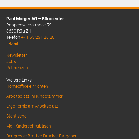
Paul Morger AG – Bürocenter
Rapperswilerstrasse 59
8630 Rüti ZH
Telefon
+41 55 251 20 20
E-Mail
Above
Newsletter
Jobs
Footer
Referenzen
1
Weitere Links
Homeoffice einrichten
Arbeitsplatz im Kinderzimmer
Ergonomie am Arbeitsplatz
Stehtische
Moll Kinderschreibtisch
Der grosse Brother Drucker Ratgeber