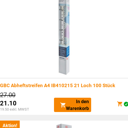
GBC Abheftstreifen A4 IB410215 21 Loch 100 Stück
Ursprünglicher
27.00
Preis
In den
21.10
war:
Aktueller
Warenkorb
CHF27.00
19.50
exkl. MWST
Preis
ist:
CHF21.10.
Aktion!