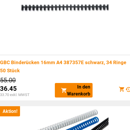
GBC Binderücken 16mm A4 387357E schwarz, 34 Ringe
50 Stück
Ursprünglicher
55.00
Preis
In den
36.45
war:
Aktueller
Warenkorb
CHF55.00
33.70
exkl. MWST
Preis
ist:
CHF36.45.
Aktion!