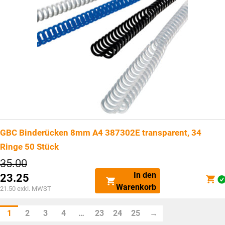
GBC Binderücken 8mm A4 387302E transparent, 34
Ringe 50 Stück
Ursprünglicher
35.00
Preis
In den
23.25
war:
Aktueller
Warenkorb
CHF35.00
21.50
exkl. MWST
Preis
ist:
1
2
3
4
…
23
24
25
→
CHF23.25.