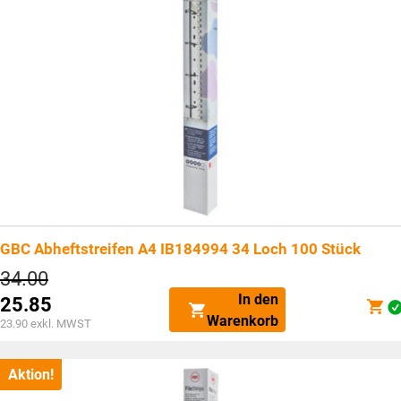
GBC Abheftstreifen A4 IB184994 34 Loch 100 Stück
Ursprünglicher
34.00
Preis
In den
25.85
war:
Aktueller
Warenkorb
CHF34.00
23.90
exkl. MWST
Preis
ist:
CHF25.85.
Aktion!