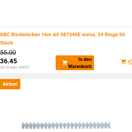
GBC Binderücken 16m A4 387340E weiss, 34 Ringe 50
Stück
Ursprünglicher
55.00
Preis
In den
36.45
war:
Aktueller
Warenkorb
CHF55.00
33.70
exkl. MWST
Preis
ist:
CHF36.45.
Aktion!