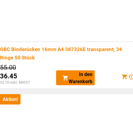
GBC Binderücken 16mm A4 387326E transparent, 34
Ringe 50 Stück
Ursprünglicher
55.00
Preis
In den
36.45
war:
Aktueller
Warenkorb
CHF55.00
33.70
exkl. MWST
Preis
ist:
CHF36.45.
Aktion!