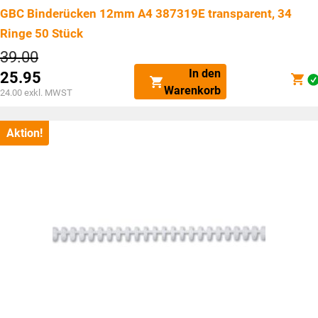
GBC Binderücken 12mm A4 387319E transparent, 34
Ringe 50 Stück
Ursprünglicher
39.00
Preis
In den
25.95
war:
Aktueller
Warenkorb
CHF39.00
24.00
exkl. MWST
Preis
ist:
CHF25.95.
Aktion!