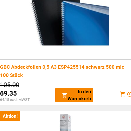
GBC Abdeckfolien 0,5 A3 ESP425514 schwarz 500 mic
100 Stück
Ursprünglicher
105.00
Preis
In den
69.35
war:
Aktueller
Warenkorb
CHF105.00
64.15
exkl. MWST
Preis
ist:
CHF69.35.
Aktion!