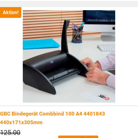
Preis
ist:
CHF28.10.
Aktion!
GBC Bindegerät Combbind 100 A4 4401843
440x171x305mm
Ursprünglicher
125.00
Preis