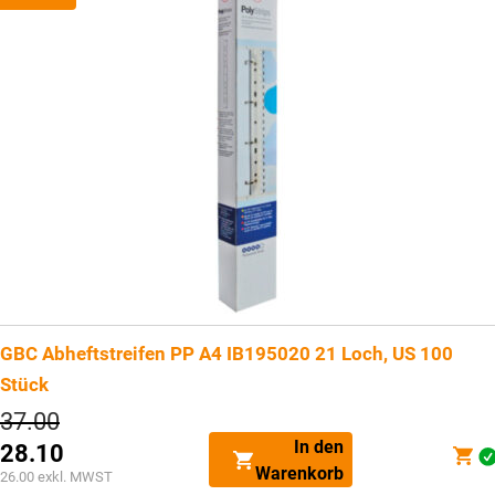
GBC Abheftstreifen PP A4 IB195020 21 Loch, US 100
Stück
Ursprünglicher
37.00
Preis
In den
28.10
war:
Aktueller
Warenkorb
CHF37.00
26.00
exkl. MWST