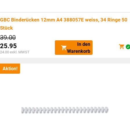
GBC Binderücken 12mm A4 388057E weiss, 34 Ringe 50
Stück
Ursprünglicher
39.00
Preis
In den
25.95
war:
Aktueller
Warenkorb
CHF39.00
24.00
exkl. MWST
Preis
ist:
CHF25.95.
Aktion!