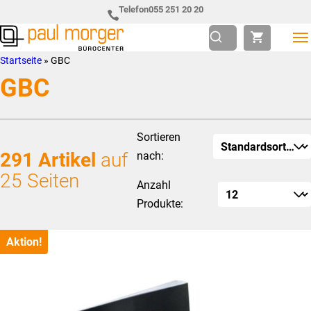
Zur
Skip
Telefon
055 251 20 20
Hauptnavigation
to
springen
main
Paul
so
Startseite
»
GBC
content
Morger
individuell
GBC
AG
wie
Bürocenter
Sie
Sortieren
291 Artikel
auf
nach:
25 Seiten
Anzahl
Produkte:
Aktion!