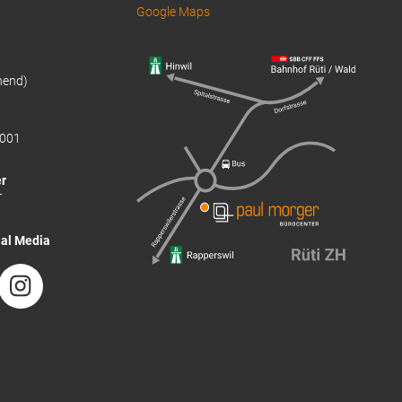
Google Maps
hend)
001
r
T
ial Media