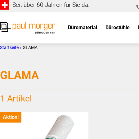
Seit über 60 Jahren für Sie da.
Zur
Skip
Hauptnavigation
to
springen
main
Büromaterial
Bürostühle
content
Paul
so
Morger
individuell
Startseite
»
GLAMA
AG
wie
Bürocenter
Sie
GLAMA
1 Artikel
Aktion!