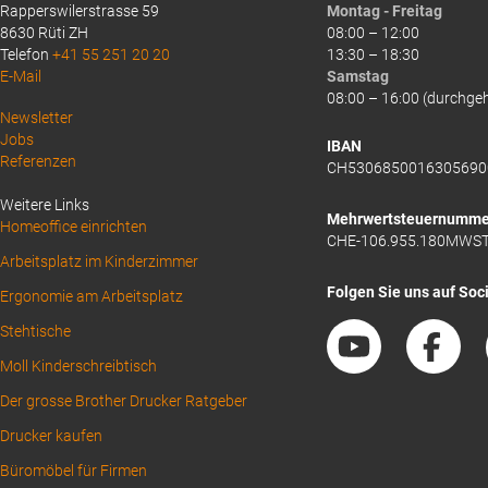
Rapperswilerstrasse 59
Montag - Freitag
8630 Rüti ZH
08:00 – 12:00
Telefon
+41 55 251 20 20
13:30 – 18:30
E-Mail
Samstag
08:00 – 16:00 (durchge
Above
Newsletter
Jobs
Footer
IBAN
Referenzen
CH5306850016305690
1
Weitere Links
Mehrwertsteuernumme
Homeoffice einrichten
CHE-106.955.180MWS
Arbeitsplatz im Kinderzimmer
Folgen Sie uns auf Soc
Ergonomie am Arbeitsplatz
Stehtische
Moll Kinderschreibtisch
Der grosse Brother Drucker Ratgeber
Drucker kaufen
Büromöbel für Firmen