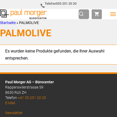
Zur
Skip
Telefon
055 251 20 20
Hauptnavigation
to
springen
main
Paul
so
Startseite
»
PALMOLIVE
content
Morger
individuell
PALMOLIVE
AG
wie
Bürocenter
Sie
Es wurden keine Produkte gefunden, die Ihrer Auswahl
entsprechen.
Paul Morger AG – Bürocenter
Rapperswilerstrasse 59
8630 Rüti ZH
Telefon
+41 55 251 20 20
E-Mail
Above
Newsletter