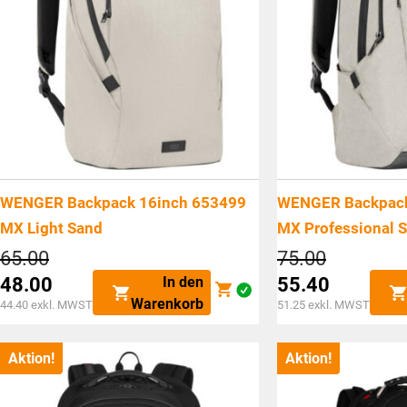
WENGER Backpack 16inch 653499
WENGER Backpack
MX Light Sand
MX Professional 
Ursprünglicher
Ursprüngl
65.00
75.00
Preis
Preis
In den
48.00
55.40
war:
war:
Aktueller
Aktueller
Warenkorb
44.40
exkl. MWST
51.25
exkl. MWST
CHF65.00
CHF75.0
Preis
Preis
ist:
ist:
Aktion!
Aktion!
CHF48.00.
CHF55.40.