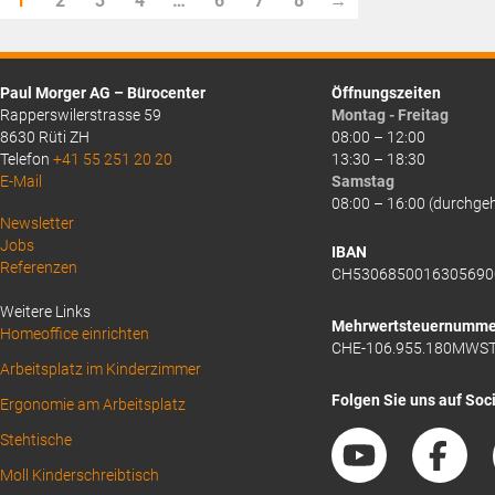
1
2
3
4
…
6
7
8
→
CHF73.65.
CHF69.80.
Paul Morger AG – Bürocenter
Öffnungszeiten
Rapperswilerstrasse 59
Montag - Freitag
8630 Rüti ZH
08:00 – 12:00
Telefon
+41 55 251 20 20
13:30 – 18:30
E-Mail
Samstag
08:00 – 16:00 (durchge
Above
Newsletter
Jobs
Footer
IBAN
Referenzen
CH5306850016305690
1
Weitere Links
Mehrwertsteuernumme
Homeoffice einrichten
CHE-106.955.180MWS
Arbeitsplatz im Kinderzimmer
Folgen Sie uns auf Soc
Ergonomie am Arbeitsplatz
Stehtische
Moll Kinderschreibtisch