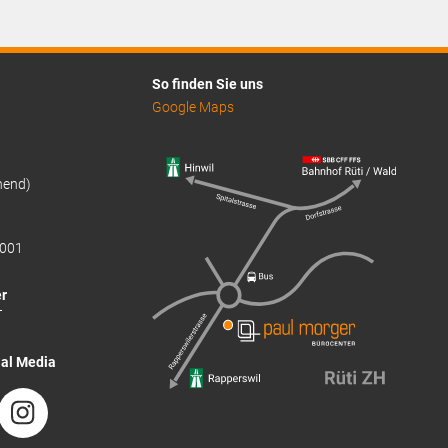
CHF55.40.
So finden Sie uns
Google Maps
hend)
001
r
T
ial Media