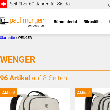
Seit über 60 Jahren für Sie da.
Zur
Skip
Hauptnavigation
to
springen
main
Büromaterial
Bürostühle
content
Paul
so
Morger
individuell
Startseite
»
WENGER
AG
wie
Bürocenter
Sie
WENGER
96 Artikel
auf 8 Seiten
Aktion!
Aktion!