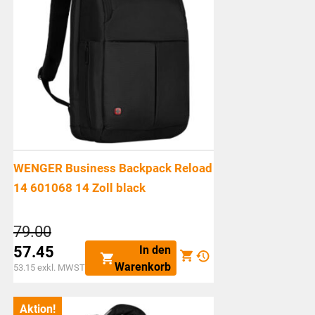
WENGER Business Backpack Reload
14 601068 14 Zoll black
Ursprünglicher
79.00
Preis
In den
57.45
war:
Aktueller
Warenkorb
53.15
exkl. MWST
CHF79.00
Preis
ist:
Aktion!
CHF57.45.