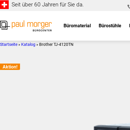
Seit über 60 Jahren für Sie da.
Zur
Skip
Hauptnavigation
to
springen
main
Büromaterial
Bürostühle
content
Paul
so
Morger
individuell
Startseite
»
Katalog
»
Brother TJ-4120TN
AG
wie
Bürocenter
Sie
Aktion!