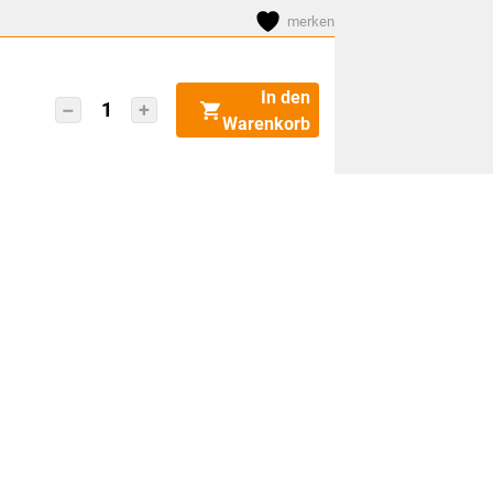
merken
In den
Brother
Warenkorb
TJ-
4120TN
Menge