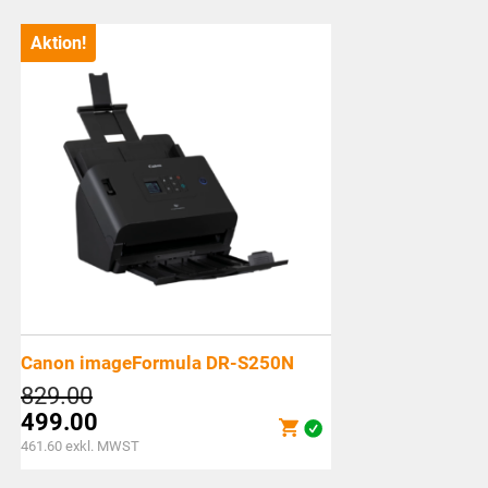
Aktion!
Canon imageFormula DR-S250N
Ursprünglicher
829.00
Preis
499.00
war:
Aktueller
461.60
exkl. MWST
CHF829.00
Preis