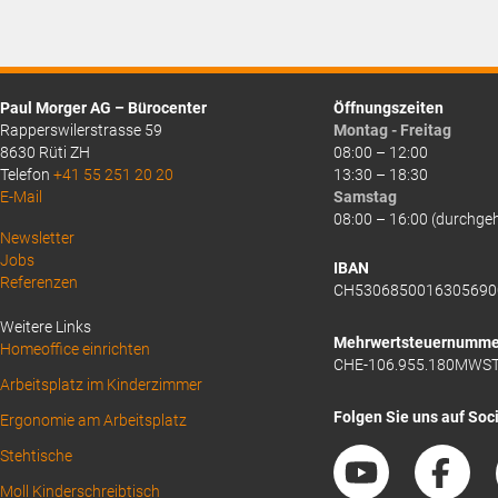
ist:
ist:
CHF376.00.
CHF319.00.
Paul Morger AG – Bürocenter
Öffnungszeiten
Rapperswilerstrasse 59
Montag - Freitag
8630 Rüti ZH
08:00 – 12:00
Telefon
+41 55 251 20 20
13:30 – 18:30
E-Mail
Samstag
08:00 – 16:00 (durchge
Above
Newsletter
Jobs
Footer
IBAN
Referenzen
CH5306850016305690
1
Weitere Links
Mehrwertsteuernumme
Homeoffice einrichten
CHE-106.955.180MWS
Arbeitsplatz im Kinderzimmer
Folgen Sie uns auf Soc
Ergonomie am Arbeitsplatz
Stehtische
Moll Kinderschreibtisch