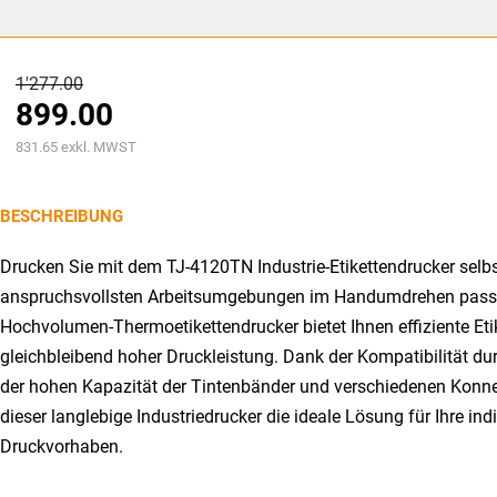
Ursprünglicher
1'277.00
899.00
Preis
Aktueller
war:
831.65
exkl. MWST
Preis
CHF1'277.00
ist:
BESCHREIBUNG
CHF899.00.
Drucken Sie mit dem TJ-4120TN Industrie-Etikettendrucker selbs
anspruchsvollsten Arbeitsumgebungen im Handumdrehen passe
Hochvolumen-Thermoetikettendrucker bietet Ihnen effiziente Eti
gleichbleibend hoher Druckleistung. Dank der Kompatibilität d
der hohen Kapazität der Tintenbänder und verschiedenen Konnek
dieser langlebige Industriedrucker die ideale Lösung für Ihre ind
Druckvorhaben.