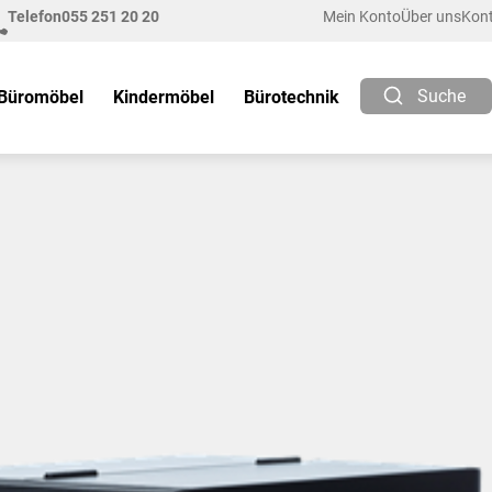
Telefon
055 251 20 20
Mein Konto
Über uns
Kon
Suche
Büromöbel
Kindermöbel
Bürotechnik