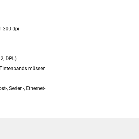
n 300 dpi
L2, DPL)
r-Tintenbands müssen
t-, Serien-, Ethernet-