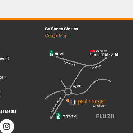
ist:
CHF1'299.00.
So finden Sie uns
Google Maps
hend)
001
r
T
ial Media