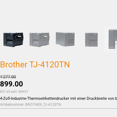
Brother TJ-4120TN
Ursprünglicher
1'277.00
899.00
Preis
war:
Aktueller
831.65
exkl. MWST
CHF1'277.00
Preis
4-Zoll-Industrie-Thermoetikettendrucker mit einer Druckbreite von 
Artikelnummer:
BROTHER_TJ-4120TN
ist:
CHF899.00.