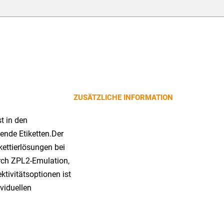
ZUSÄTZLICHE INFORMATION
t in den
nde Etiketten.Der
kettierlösungen bei
urch ZPL2-Emulation,
tivitätsoptionen ist
ividuellen