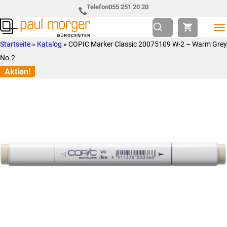
Zur
Skip
Telefon
055 251 20 20
Hauptnavigation
to
springen
main
Paul
so
Startseite
»
Katalog
»
COPIC Marker Classic 20075109 W-2 – Warm Grey
content
Morger
individuell
No.2
AG
wie
Aktion!
Bürocenter
Sie