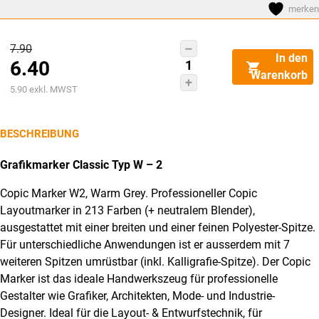
merken
Ursprünglicher
7.90
COPIC
In den
6.40
Preis
Marker
Warenkorb
Classic
Aktueller
war:
5.90
exkl. MWST
20075109
Preis
CHF7.90
W-
ist:
BESCHREIBUNG
2
CHF6.40.
-
Grafikmarker Classic Typ W – 2
Warm
Copic Marker W2, Warm Grey. Professioneller Copic
Grey
Layoutmarker in 213 Farben (+ neutralem Blender),
No.2
ausgestattet mit einer breiten und einer feinen Polyester-Spitze.
Menge
Für unterschiedliche Anwendungen ist er ausserdem mit 7
weiteren Spitzen umrüstbar (inkl. Kalligrafie-Spitze). Der Copic
Marker ist das ideale Handwerkszeug für professionelle
Gestalter wie Grafiker, Architekten, Mode- und Industrie-
Designer. Ideal für die Layout- & Entwurfstechnik, für