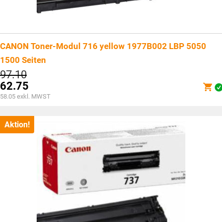
CANON Toner-Modul 716 yellow 1977B002 LBP 5050
1500 Seiten
Ursprünglicher
97.10
Preis
62.75
war:
Aktueller
58.05
exkl. MWST
CHF97.10
Preis
ist:
CHF62.75.
Aktion!