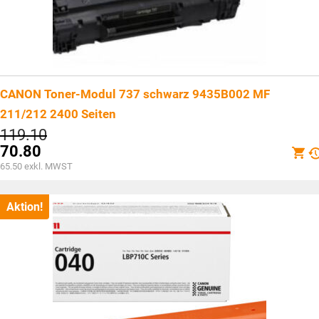
CANON Toner-Modul 737 schwarz 9435B002 MF
211/212 2400 Seiten
Ursprünglicher
119.10
Preis
70.80
war:
Aktueller
65.50
exkl. MWST
CHF119.10
Preis
ist:
CHF70.80.
Aktion!