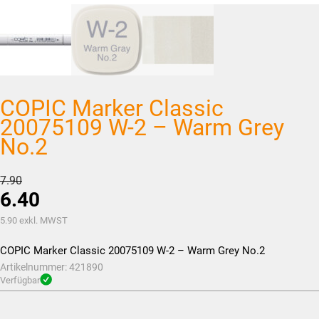
COPIC Marker Classic
20075109 W-2 – Warm Grey
No.2
Ursprünglicher
7.90
6.40
Preis
war:
Aktueller
5.90
exkl. MWST
CHF7.90
Preis
COPIC Marker Classic 20075109 W-2 – Warm Grey No.2
ist:
Artikelnummer:
421890
CHF6.40.
Verfügbar