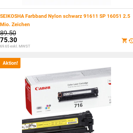
SEIKOSHA Farbband Nylon schwarz 91611 SP 16051 2.5
Mio. Zeichen
Ursprünglicher
89.50
Preis
75.30
war:
Aktueller
69.65
exkl. MWST
CHF89.50
Preis
ist:
CHF75.30.
Aktion!