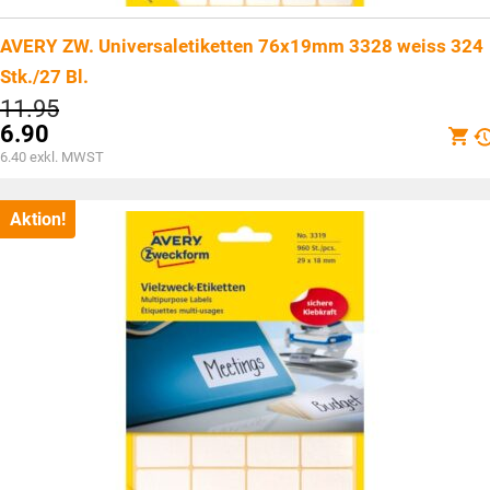
AVERY ZW. Universaletiketten 76x19mm 3328 weiss 324
Stk./27 Bl.
Ursprünglicher
11.95
Preis
6.90
war:
Aktueller
6.40
exkl. MWST
CHF11.95
Preis
ist:
CHF6.90.
Aktion!