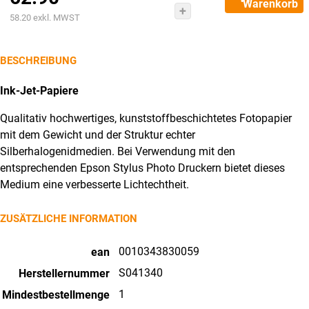
Warenkorb
Matt
Aktueller
war:
58.20
exkl. MWST
Paper
Preis
CHF88.90
A3+
ist:
BESCHREIBUNG
S041340
CHF62.90.
InkJet
Ink-Jet-Papiere
192g
Qualitativ hochwertiges, kunststoffbeschichtetes Fotopapier
50
mit dem Gewicht und der Struktur echter
Blatt
Silberhalogenidmedien. Bei Verwendung mit den
Menge
entsprechenden Epson Stylus Photo Druckern bietet dieses
Medium eine verbesserte Lichtechtheit.
ZUSÄTZLICHE INFORMATION
0010343830059
ean
S041340
Herstellernummer
1
Mindestbestellmenge