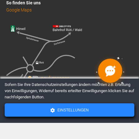
So finden Sie uns
Google Maps
✦
✦
✦
✦
✦
✦
✦
✦
Sofern Sie Ihre Datenschutzeinstellungen ändern möchten z.B. Erteilung
von Einwilligungen, Widerruf bereits erteilter Einwilligungen klicken Sie auf
nachfolgenden Button.
EINSTELLUNGEN
AGBs
Datenschutz
Impressum