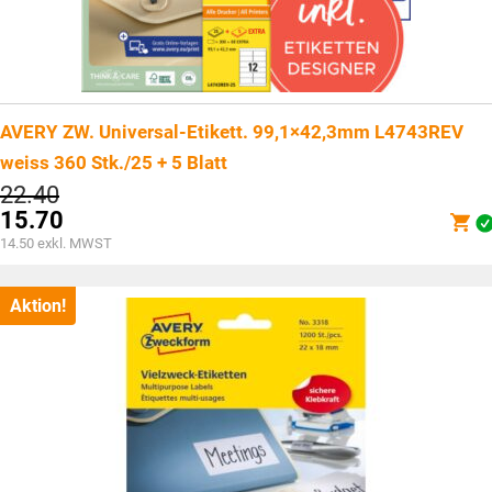
AVERY ZW. Universal-Etikett. 99,1×42,3mm L4743REV
weiss 360 Stk./25 + 5 Blatt
Ursprünglicher
22.40
Preis
15.70
war:
Aktueller
14.50
exkl. MWST
CHF22.40
Preis
ist:
CHF15.70.
Aktion!