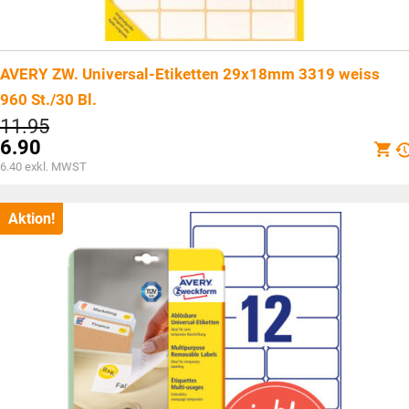
AVERY ZW. Universal-Etiketten 29x18mm 3319 weiss
960 St./30 Bl.
Ursprünglicher
11.95
Preis
6.90
war:
Aktueller
6.40
exkl. MWST
CHF11.95
Preis
ist:
CHF6.90.
Aktion!