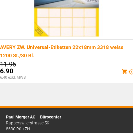
AVERY ZW. Universal-Etiketten 22x18mm 3318 weiss
1200 St./30 Bl.
Ursprünglicher
11.95
Preis
6.90
war:
Aktueller
6.40
exkl. MWST
CHF11.95
Preis
ist:
CHF6.90.
Paul Morger AG – Bürocenter
Rapperswilerstrasse 59
8630 Rüti ZH