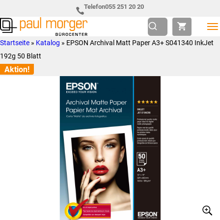
Zur
Skip
Telefon
055 251 20 20
Hauptnavigation
to
springen
main
Paul
so
Startseite
»
Katalog
»
EPSON Archival Matt Paper A3+ S041340 InkJet
content
Morger
individuell
192g 50 Blatt
AG
wie
Aktion!
Bürocenter
Sie