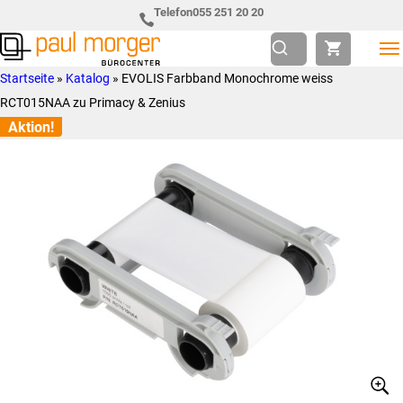
Zur
Skip
Telefon
055 251 20 20
Hauptnavigation
to
springen
main
Paul
so
Startseite
»
Katalog
»
EVOLIS Farbband Monochrome weiss
content
Morger
individuell
RCT015NAA zu Primacy & Zenius
AG
wie
Aktion!
Bürocenter
Sie