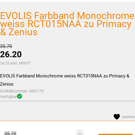
EVOLIS Farbband Monochrome
weiss RCT015NAA zu Primacy
& Zenius
Ursprünglicher
35.70
26.20
Preis
war:
Aktueller
24.25
exkl. MWST
CHF35.70
Preis
EVOLIS Farbband Monochrome weiss RCT015NAA zu Primacy &
ist:
Zenius
CHF26.20.
Artikelnummer:
490779
Verfügbar
merken
Ursprünglicher
35.70
EVOLIS