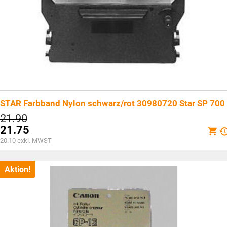
STAR Farbband Nylon schwarz/rot 30980720 Star SP 700
Ursprünglicher
21.90
Preis
21.75
war:
Aktueller
20.10
exkl. MWST
CHF21.90
Preis
ist:
CHF21.75.
Aktion!