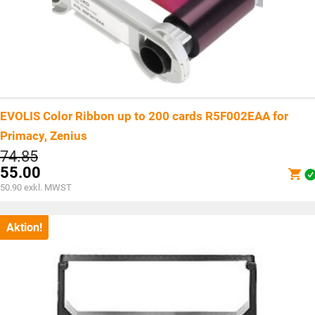
EVOLIS Color Ribbon up to 200 cards R5F002EAA for
Primacy, Zenius
Ursprünglicher
74.85
Preis
55.00
war:
Aktueller
50.90
exkl. MWST
CHF74.85
Preis
ist:
CHF55.00.
Aktion!