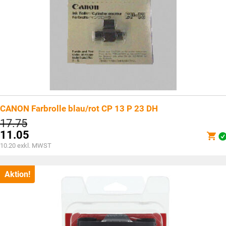
CANON Farbrolle blau/rot CP 13 P 23 DH
Ursprünglicher
17.75
Preis
11.05
war:
Aktueller
10.20
exkl. MWST
CHF17.75
Preis
ist:
CHF11.05.
Aktion!