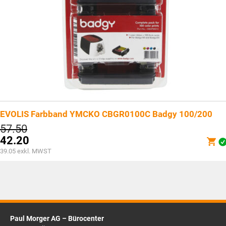
EVOLIS Farbband YMCKO CBGR0100C Badgy 100/200
Ursprünglicher
57.50
Preis
42.20
war:
Aktueller
39.05
exkl. MWST
CHF57.50
Preis
ist:
CHF42.20.
Paul Morger AG – Bürocenter