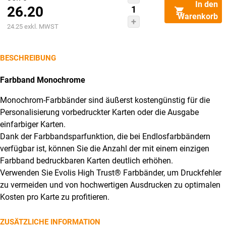
In den
26.20
Preis
Farbband
Warenkorb
Monochrome
Aktueller
war:
24.25
exkl. MWST
weiss
Preis
CHF35.70
RCT015NAA
ist:
BESCHREIBUNG
zu
CHF26.20.
Primacy
Farbband Monochrome
&
Monochrom-Farbbänder sind äußerst kostengünstig für die
Zenius
Personalisierung vorbedruckter Karten oder die Ausgabe
Menge
einfarbiger Karten.
Dank der Farbbandsparfunktion, die bei Endlosfarbbändern
verfügbar ist, können Sie die Anzahl der mit einem einzigen
Farbband bedruckbaren Karten deutlich erhöhen.
Verwenden Sie Evolis High Trust® Farbbänder, um Druckfehler
zu vermeiden und von hochwertigen Ausdrucken zu optimalen
Kosten pro Karte zu profitieren.
ZUSÄTZLICHE INFORMATION