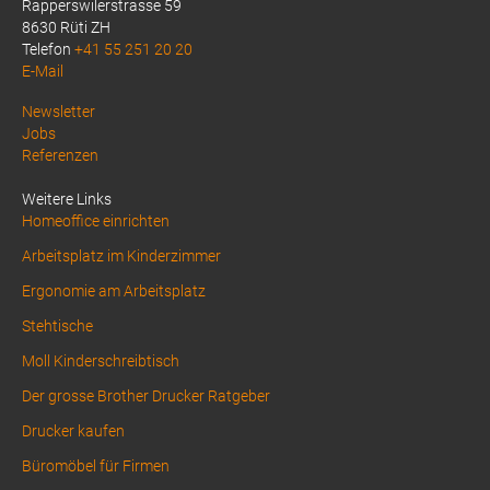
Rapperswilerstrasse 59
8630 Rüti ZH
Telefon
+41 55 251 20 20
E-Mail
Above
Newsletter
Jobs
Footer
Referenzen
1
Weitere Links
Homeoffice einrichten
Arbeitsplatz im Kinderzimmer
Ergonomie am Arbeitsplatz
Stehtische
Moll Kinderschreibtisch
Der grosse Brother Drucker Ratgeber
Drucker kaufen
Büromöbel für Firmen