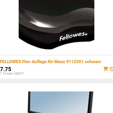
FELLOWES Flex-Auflage für Maus 9112301 schwarz
7.75
7.15
exkl. MWST