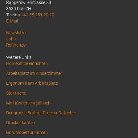
Rapperswilerstrasse 59
8630 Rüti ZH
Telefon
+41 55 251 20 20
E-Mail
Above
Newsletter
Jobs
Footer
Referenzen
1
Weitere Links
Homeoffice einrichten
Arbeitsplatz im Kinderzimmer
Ergonomie am Arbeitsplatz
Stehtische
Moll Kinderschreibtisch
Der grosse Brother Drucker Ratgeber
Drucker kaufen
Büromöbel für Firmen