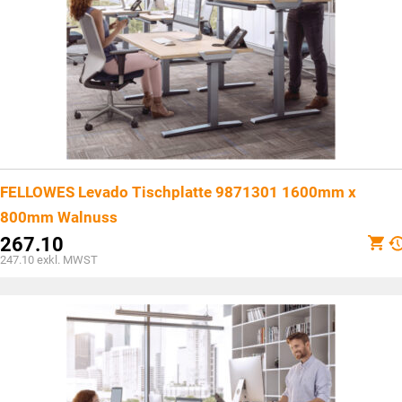
FELLOWES Levado Tischplatte 9871301 1600mm x
800mm Walnuss
267.10
247.10
exkl. MWST