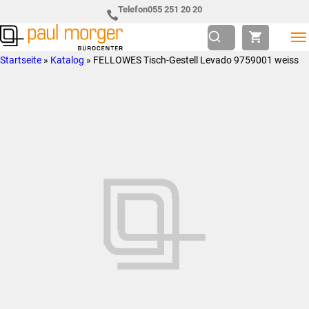
Zur
Skip
Telefon
055 251 20 20
Hauptnavigation
to
springen
main
Paul
so
Startseite
»
Katalog
»
FELLOWES Tisch-Gestell Levado 9759001 weiss
content
Morger
individuell
AG
wie
Bürocenter
Sie