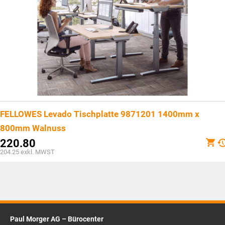
FELLOWES Levado Tischplatte 9871201 1400mm x
800mm Walnuss
220.80
204.25
exkl. MWST
Paul Morger AG – Bürocenter