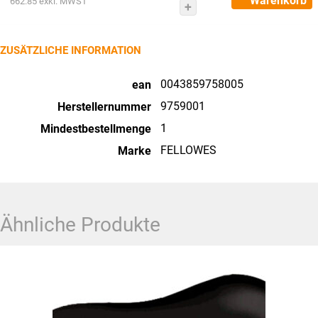
Warenkorb
662.85
exkl. MWST
Gestell
Levado
9759001
ZUSÄTZLICHE INFORMATION
weiss
0043859758005
ean
Menge
9759001
Herstellernummer
1
Mindestbestellmenge
FELLOWES
Marke
Ähnliche Produkte