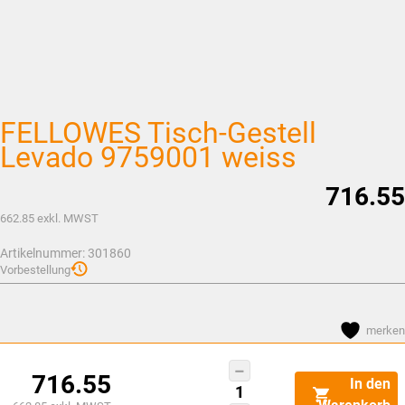
FELLOWES Tisch-Gestell
Levado 9759001 weiss
716.55
662.85
exkl. MWST
Artikelnummer:
301860
Vorbestellung
merken
FELLOWES
716.55
In den
Tisch-