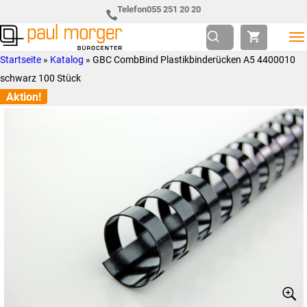
Zur
Skip
Telefon
055 251 20 20
Hauptnavigation
to
springen
main
Paul
so
Startseite
»
Katalog
»
GBC CombBind Plastikbinderücken A5 4400010
content
Morger
individuell
schwarz 100 Stück
AG
wie
Aktion!
Bürocenter
Sie