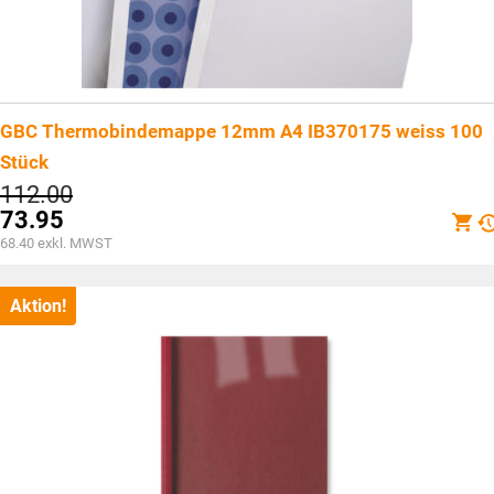
GBC Thermobindemappe 12mm A4 IB370175 weiss 100
Stück
Ursprünglicher
112.00
Preis
73.95
war:
Aktueller
68.40
exkl. MWST
CHF112.00
Preis
ist:
CHF73.95.
Aktion!