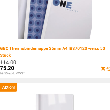
GBC Thermobindemappe 35mm A4 IB370120 weiss 50
Stück
Ursprünglicher
114.00
Preis
75.20
war:
Aktueller
69.55
exkl. MWST
CHF114.00
Preis
ist:
CHF75.20.
Aktion!