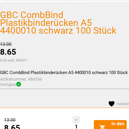
GBC CombBind
Plastikbinderücken A5
4400010 schwarz 100 Stück
Ursprünglicher
13.00
8.65
Preis
war:
Aktueller
8.00
exkl. MWST
CHF13.00
Preis
GBC CombBind Plastikbinderücken A5 4400010 schwarz 100 Stück
ist:
Artikelnummer:
484336
CHF8.65.
Verfügbar
merken
Ursprünglicher
13.00
GBC
In den
8.65
Preis
CombBind