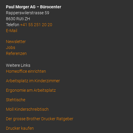
Paul Morger AG – Bürocenter
Rapperswilerstrasse 59
8630 Rüti ZH
Telefon
+41 55 251 20 20
E-Mail
Above
Newsletter
Jobs
Footer
Referenzen
1
Weitere Links
Homeoffice einrichten
Arbeitsplatz im Kinderzimmer
Ergonomie am Arbeitsplatz
Stehtische
Moll Kinderschreibtisch
Der grosse Brother Drucker Ratgeber
Drucker kaufen