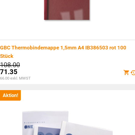
GBC Thermobindemappe 1,5mm A4 IB386503 rot 100
Stück
Ursprünglicher
108.00
Preis
71.35
war:
Aktueller
66.00
exkl. MWST
CHF108.00
Preis
ist:
CHF71.35.
Aktion!