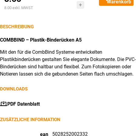
Warenkorb
Plastikbinderücken
Aktueller
war:
8.00
exkl. MWST
A5
Preis
CHF13.00
4400010
ist:
BESCHREIBUNG
schwarz
CHF8.65.
100
COMBBIND – Plastik-Binderücken A5
Stück
Mit den für die CombBind Systeme entwickelten
Menge
Plastikbinderücken gestalten Sie elegante Dokumente. Die PVC-
Binderücken sind haltbar und flexibel. Zum Fotokopieren oder
Notieren lassen sich die gebundenen Seiten flach umschlagen.
DOWNLOADS
PDF Datenblatt
ZUSÄTZLICHE INFORMATION
5028252002332
ean