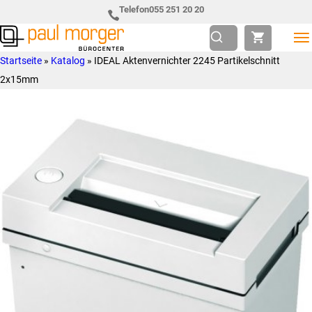
Zur
Skip
Telefon
055 251 20 20
Hauptnavigation
to
springen
main
Paul
so
Startseite
»
Katalog
»
IDEAL Aktenvernichter 2245 Partikelschnitt
content
Morger
individuell
2x15mm
AG
wie
Bürocenter
Sie