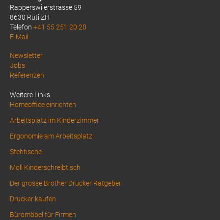
Rapperswilerstrasse 59
8630 Rüti ZH
Telefon
+41 55 251 20 20
E-Mail
Above
Newsletter
Jobs
Footer
Referenzen
1
Weitere Links
Homeoffice einrichten
Arbeitsplatz im Kinderzimmer
Ergonomie am Arbeitsplatz
Stehtische
Moll Kinderschreibtisch
Der grosse Brother Drucker Ratgeber
Drucker kaufen
Büromöbel für Firmen