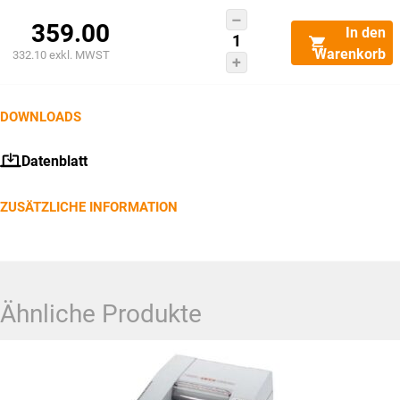
IDEAL
359.00
In den
Aktenvernichter
Warenkorb
332.10
exkl. MWST
2245
Partikelschnitt
2x15mm
DOWNLOADS
Menge
Datenblatt
ZUSÄTZLICHE INFORMATION
Ähnliche Produkte