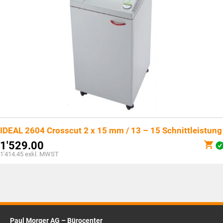
IDEAL 2604 Crosscut 2 x 15 mm / 13 – 15 Schnittleistung
1'529.00
1'414.45
exkl. MWST
Paul Morger AG – Bürocenter