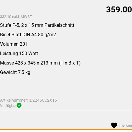
359.00
332.10
exkl. MWST
Stufe P-5, 2 x 15 mm Partikelschnitt
Bis 4 Blatt DIN A4 80 g/m2
Volumen 20 l
Leistung 150 Watt
Masse 428 x 345 x 213 mm (H x B x T)
Gewicht 7,5 kg
Artikelnummer:
ID2245CC2X15
Verfügbar
merken