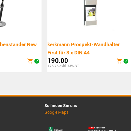
obenständer New
kerkmann Prospekt-Wandhalter
First für 3 x DIN A4
190.00
175.75
exkl. MWST
So finden Sie uns
Google Maps