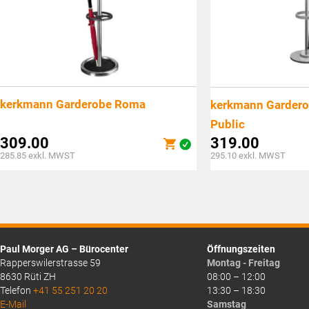
kerkmann Garderobe Roma
kerkmann Garder
Public
309.00
319.00
285.85
exkl. MWST
295.10
exkl. MWST
Paul Morger AG – Bürocenter
Öffnungszeiten
Rapperswilerstrasse 59
Montag - Freitag
8630 Rüti ZH
08:00 – 12:00
Telefon
+41 55 251 20 20
13:30 – 18:30
E-Mail
Samstag