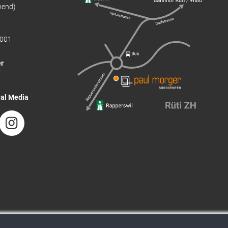
hend)
001
r
T
ial Media