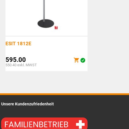
ESIT 1812E
595.00
550.40
exkl. MWST
Unsere Kundenzufriedenheit