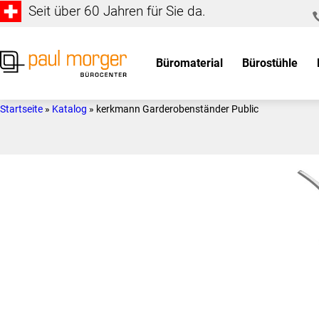
Seit über 60 Jahren für Sie da.
Zur
Skip
Hauptnavigation
to
springen
main
Büromaterial
Bürostühle
content
Paul
so
Morger
individuell
Startseite
»
Katalog
»
kerkmann Garderobenständer Public
AG
wie
Bürocenter
Sie