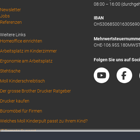
08:00 – 16:00 (durchge
Above
Newsletter
Jobs
Footer
IBAN
Referenzen
CH5306850016305690
1
Weitere Links
Mehrwertsteuernumme
Homeoffice einrichten
CHE-106.955.180MWS
Arbeitsplatz im Kinderzimmer
Folgen Sie uns auf Soc
Ergonomie am Arbeitsplatz
Stehtische
Moll Kinderschreibtisch
Der grosse Brother Drucker Ratgeber
Drucker kaufen
Büromöbel für Firmen
Welches Moll Kinderpult passt zu Ihrem Kind?
IT Remote Support