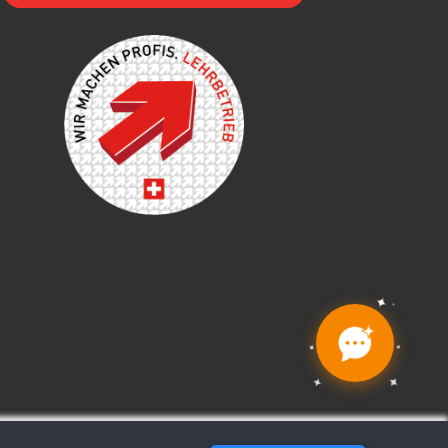
✦
✦
✦
✦
✦
✦
✦
✦