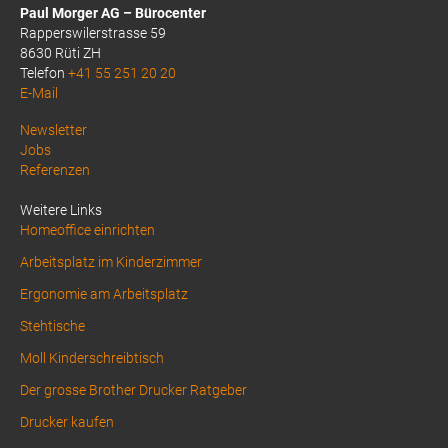
Paul Morger AG – Bürocenter
Rapperswilerstrasse 59
8630 Rüti ZH
Telefon
+41 55 251 20 20
E-Mail
Above
Newsletter
Jobs
Footer
Referenzen
1
Weitere Links
Homeoffice einrichten
Arbeitsplatz im Kinderzimmer
Ergonomie am Arbeitsplatz
Stehtische
Moll Kinderschreibtisch
Der grosse Brother Drucker Ratgeber
Drucker kaufen