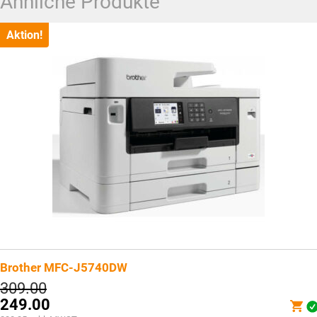
Ähnliche Produkte
Aktion!
Brother MFC-J5740DW
Ursprünglicher
309.00
Preis
249.00
war: