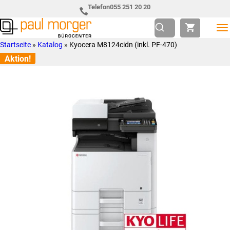
Zur
Skip
Telefon
055 251 20 20
Hauptnavigation
to
springen
main
Paul
so
Startseite
»
Katalog
»
Kyocera M8124cidn (inkl. PF-470)
content
Morger
individuell
Aktion!
AG
wie
Bürocenter
Sie