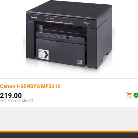
Canon i-SENSYS MF3010
219.00
202.60
exkl. MWST