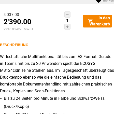
merken
Ursprünglicher
4'037.00
Kyocera
In den
2'390.00
Preis
M8124cidn
Warenkorb
(inkl.
Aktueller
war:
2'210.90
exkl. MWST
PF-
Preis
CHF4'037.00
470)
ist:
BESCHREIBUNG
Menge
CHF2'390.00.
Wirtschaftliche Multifunktionalität bis zum A3-Format: Gerade
in Teams mit bis zu 20 Anwendern spielt der ECOSYS
M8124cidn seine Stärken aus. Im Tagesgeschäft überzeugt das
Drucktempo ebenso wie die einfache Bedienung und das
komfortable Dokumentenhandling mit zahlreichen praktischen
Druck-, Kopier- und Scan-Funktionen.
Bis zu 24 Seiten pro Minute in Farbe und Schwarz-Weiss
(Druck/Kopie)