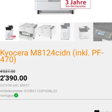
Kyocera M8124cidn (inkl. PF-
470)
Ursprünglicher
4'037.00
2'390.00
Preis
war:
Aktueller
2'210.90
exkl. MWST
Artikelnummer:
CHF4'037.00
870B61102P43NL02
Preis
Verfügbar
ist:
CHF2'390.00.