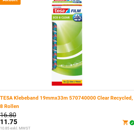
TESA Klebeband 19mmx33m 570740000 Clear Recycled,
8 Rollen
Ursprünglicher
16.80
Preis
11.75
war:
Aktueller
10.85
exkl. MWST
CHF16.80
Preis