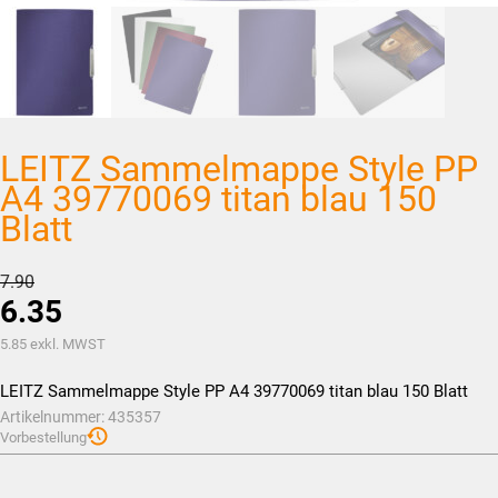
LEITZ Sammelmappe Style PP
A4 39770069 titan blau 150
Blatt
Ursprünglicher
7.90
6.35
Preis
war:
Aktueller
5.85
exkl. MWST
CHF7.90
Preis
LEITZ Sammelmappe Style PP A4 39770069 titan blau 150 Blatt
ist:
Artikelnummer:
435357
CHF6.35.
Vorbestellung