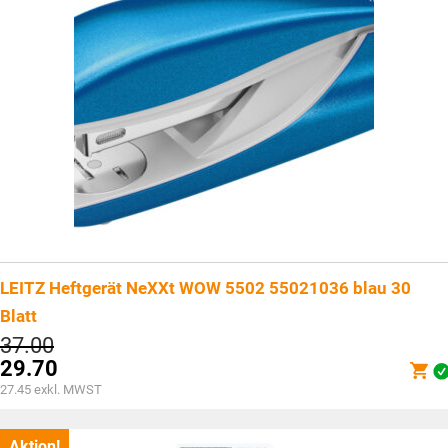
LEITZ Heftgerät NeXXt WOW 5502 55021036 blau 30
Blatt
Ursprünglicher
37.00
Preis
29.70
war:
Aktueller
27.45
exkl. MWST
CHF37.00
Preis
ist:
CHF29.70.
Aktion!