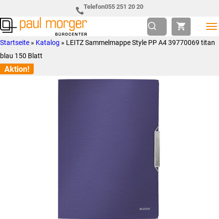
Zur
Skip
Telefon
055 251 20 20
Hauptnavigation
to
springen
main
Paul
so
Startseite
»
Katalog
»
LEITZ Sammelmappe Style PP A4 39770069 titan
content
Morger
individuell
blau 150 Blatt
AG
wie
Aktion!
Bürocenter
Sie