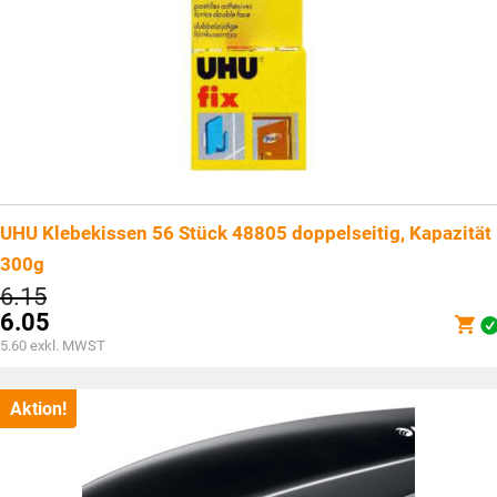
UHU Klebekissen 56 Stück 48805 doppelseitig, Kapazität
300g
Ursprünglicher
6.15
Preis
6.05
war:
Aktueller
5.60
exkl. MWST
CHF6.15
Preis
ist:
CHF6.05.
Aktion!