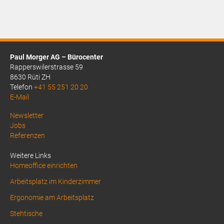
ist:
CHF11.75.
Paul Morger AG – Bürocenter
Rapperswilerstrasse 59
8630 Rüti ZH
Telefon
+41 55 251 20 20
E-Mail
Above
Newsletter
Jobs
Footer
Referenzen
1
Weitere Links
Homeoffice einrichten
Arbeitsplatz im Kinderzimmer
Ergonomie am Arbeitsplatz
Stehtische