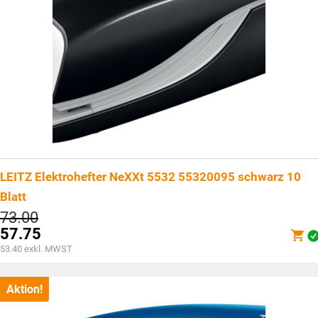
LEITZ Elektrohefter NeXXt 5532 55320095 schwarz 10
Blatt
Ursprünglicher
73.00
Preis
57.75
war:
Aktueller
53.40
exkl. MWST
CHF73.00
Preis
ist:
CHF57.75.
Aktion!