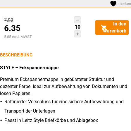
merken
Ursprünglicher
7.90
LEITZ
In den
6.35
Preis
Sammelmappe
Warenkorb
Style
Aktueller
war:
5.85
exkl. MWST
PP
Preis
CHF7.90
A4
ist:
BESCHREIBUNG
39770069
CHF6.35.
titan
STYLE – Eckspannermappe
blau
Premium Eckspannermappe in gebürsteter Struktur und
150
dezenter Farbe. Ideal zur Aufbewahrung von Dokumenten und
Blatt
losen Papieren.
Menge
Raffinierter Verschluss für eine sichere Aufbewahrung und
Transport der Unterlagen
Passt in Leitz Style Briefkörbe und Ablagebox