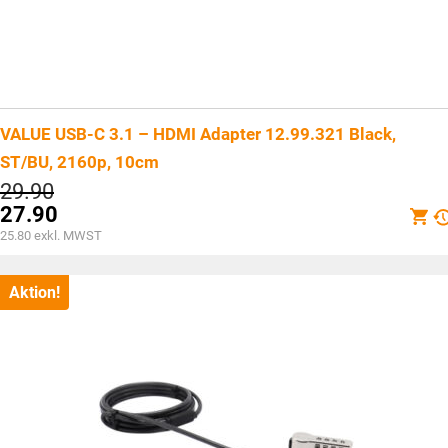
VALUE USB-C 3.1 – HDMI Adapter 12.99.321 Black,
ST/BU, 2160p, 10cm
Ursprünglicher
29.90
Preis
27.90
war:
Aktueller
25.80
exkl. MWST
CHF29.90
Preis
ist:
CHF27.90.
Aktion!