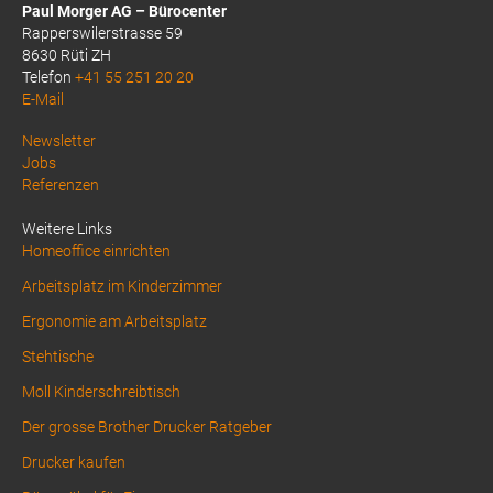
Paul Morger AG – Bürocenter
Rapperswilerstrasse 59
8630 Rüti ZH
Telefon
+41 55 251 20 20
E-Mail
Above
Newsletter
Jobs
Footer
Referenzen
1
Weitere Links
Homeoffice einrichten
Arbeitsplatz im Kinderzimmer
Ergonomie am Arbeitsplatz
Stehtische
Moll Kinderschreibtisch
Der grosse Brother Drucker Ratgeber
Drucker kaufen