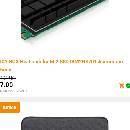
ICY BOX Heat sink for M.2 SSD IBM2HS701 Aluminium
5mm
Ursprünglicher
12.90
Preis
7.00
war:
Aktueller
6.50
exkl. MWST
CHF12.90
Preis
ist:
CHF7.00.
Aktion!