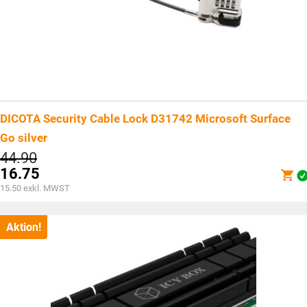
DICOTA Security Cable Lock D31742 Microsoft Surface
Go silver
Ursprünglicher
44.90
Preis
16.75
war:
Aktueller
15.50
exkl. MWST
CHF44.90
Preis
ist:
CHF16.75.
Aktion!