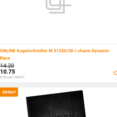
ONLINE Kugelschreiber M 31266/3D i-charm Dynamic
Race
Ursprünglicher
14.20
Preis
10.75
war:
Aktueller
9.95
exkl. MWST
CHF14.20
Preis
ist:
CHF10.75.
Aktion!