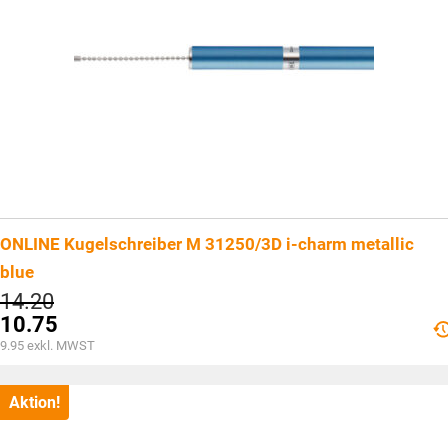
ONLINE Kugelschreiber M 31250/3D i-charm metallic
blue
Ursprünglicher
14.20
Preis
10.75
war:
Aktueller
9.95
exkl. MWST
CHF14.20
Preis
ist:
CHF10.75.
Aktion!