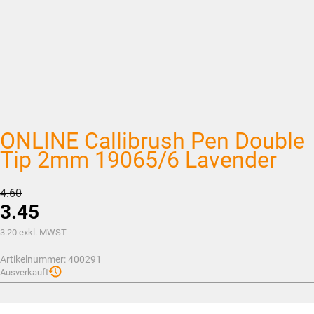
ONLINE Callibrush Pen Double
Tip 2mm 19065/6 Lavender
Ursprünglicher
4.60
3.45
Preis
war:
Aktueller
3.20
exkl. MWST
CHF4.60
Preis
Artikelnummer:
400291
ist:
Ausverkauft
CHF3.45.