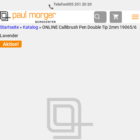
Zur
Skip
Telefon
055 251 20 20
Hauptnavigation
to
springen
main
Paul
so
Startseite
»
Katalog
»
ONLINE Callibrush Pen Double Tip 2mm 19065/6
content
Morger
individuell
Lavender
AG
wie
Aktion!
Bürocenter
Sie