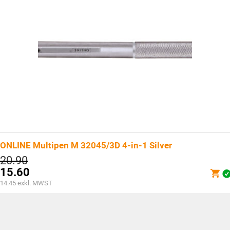
ONLINE Multipen M 32045/3D 4-in-1 Silver
Ursprünglicher
20.90
Preis
15.60
war:
Aktueller
14.45
exkl. MWST
CHF20.90
Preis
ist:
CHF15.60.