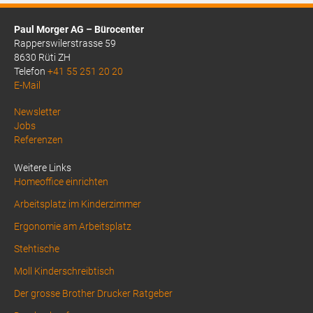
Paul Morger AG – Bürocenter
Rapperswilerstrasse 59
8630 Rüti ZH
Telefon
+41 55 251 20 20
E-Mail
Above
Newsletter
Jobs
Footer
Referenzen
1
Weitere Links
Homeoffice einrichten
Arbeitsplatz im Kinderzimmer
Ergonomie am Arbeitsplatz
Stehtische
Moll Kinderschreibtisch
Der grosse Brother Drucker Ratgeber