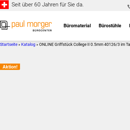
Seit über 60 Jahren für Sie da.
Zur
Skip
Hauptnavigation
to
springen
main
Büromaterial
Bürostühle
content
Paul
so
Morger
individuell
Startseite
»
Katalog
»
ONLINE Griffstück College II 0.5mm 40126/3 im T
AG
wie
Bürocenter
Sie
Aktion!