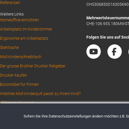
Referenzen
CH5306850016305690
1
Weitere Links
Mehrwertsteuernumme
Homeoffice einrichten
CHE-106.955.180MWS
Arbeitsplatz im Kinderzimmer
Folgen Sie uns auf Soc
Ergonomie am Arbeitsplatz
Stehtische
Moll Kinderschreibtisch
Der grosse Brother Drucker Ratgeber
Drucker kaufen
Büromöbel für Firmen
Welches Moll Kinderpult passt zu Ihrem Kind?
IT Remote Support
Sofern Sie Ihre Datenschutzeinstellungen ändern möchten z.B. Ert
AGBs
Datenschutz
Impressum