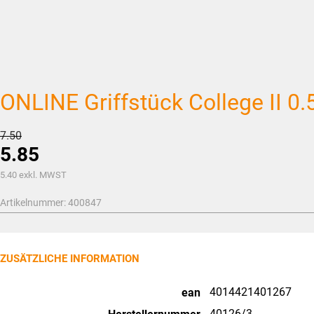
ONLINE Griffstück College II 
Ursprünglicher
7.50
5.85
Preis
war:
Aktueller
5.40
exkl. MWST
CHF7.50
Preis
Artikelnummer:
400847
ist:
CHF5.85.
ZUSÄTZLICHE INFORMATION
4014421401267
ean
40126/3