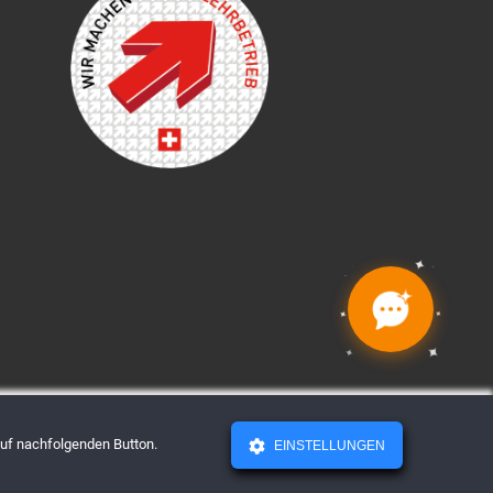
✦
✦
✦
✦
✦
✦
✦
✦
 auf nachfolgenden Button.
EINSTELLUNGEN