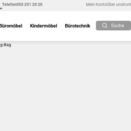
Telefon
055 251 20 20
Mein Konto
Über uns
Kon
Suche
Büromöbel
Kindermöbel
Bürotechnik
ag-Bag