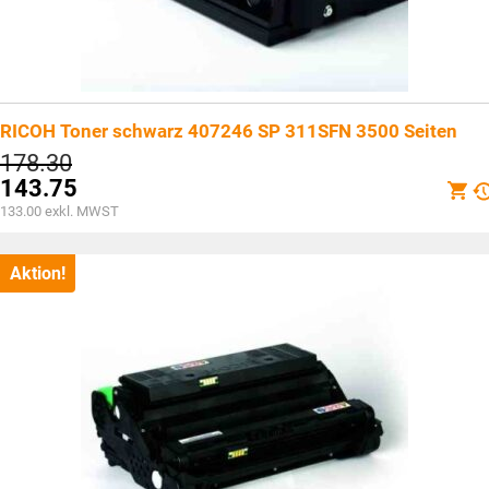
RICOH Toner schwarz 407246 SP 311SFN 3500 Seiten
Ursprünglicher
178.30
Preis
143.75
war:
Aktueller
133.00
exkl. MWST
CHF178.30
Preis
ist:
CHF143.75.
Aktion!