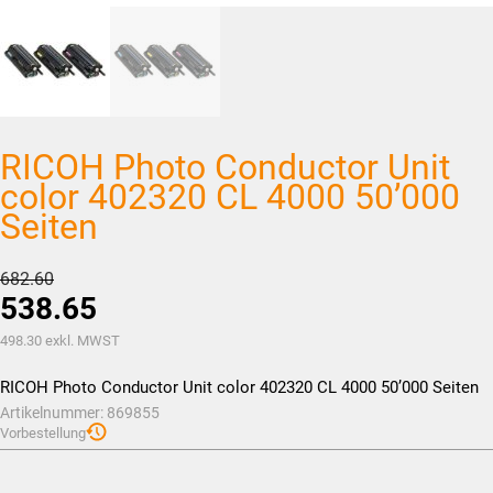
RICOH Photo Conductor Unit
color 402320 CL 4000 50’000
Seiten
Ursprünglicher
682.60
538.65
Preis
war:
Aktueller
498.30
exkl. MWST
CHF682.60
Preis
RICOH Photo Conductor Unit color 402320 CL 4000 50’000 Seiten
ist:
Artikelnummer:
869855
CHF538.65.
Vorbestellung