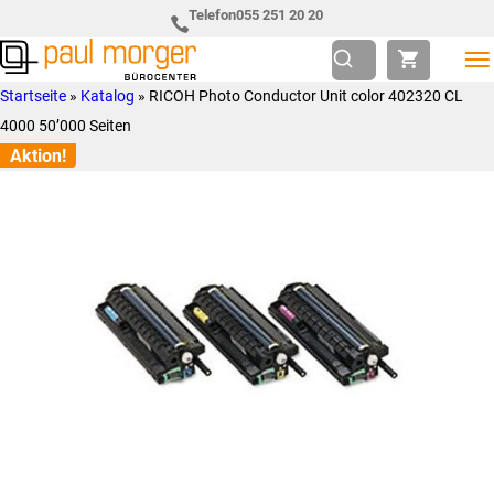
Zur
Skip
Telefon
055 251 20 20
Hauptnavigation
to
springen
main
Paul
so
Startseite
»
Katalog
»
RICOH Photo Conductor Unit color 402320 CL
content
Morger
individuell
4000 50’000 Seiten
AG
wie
Aktion!
Bürocenter
Sie