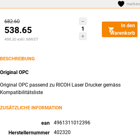
merken
Ursprünglicher
682.60
RICOH
In den
538.65
Preis
Photo
Warenkorb
Conductor
Aktueller
war:
498.30
exkl. MWST
Unit
Preis
CHF682.60
color
ist:
BESCHREIBUNG
402320
CHF538.65.
CL
Original OPC
4000
Original OPC passend zu RICOH Laser Drucker gemäss
50'000
Kompatibilitätsliste
Seiten
Menge
ZUSÄTZLICHE INFORMATION
4961311012396
ean
402320
Herstellernummer