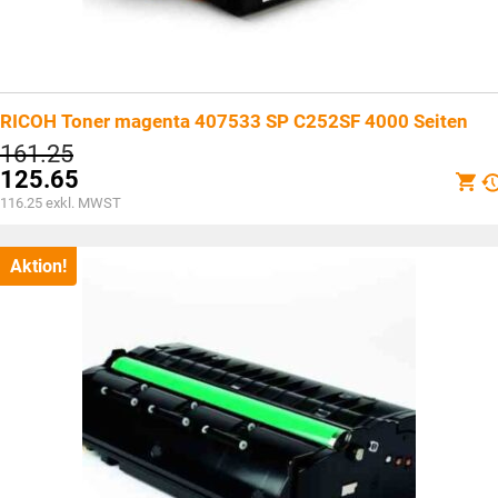
RICOH Toner magenta 407533 SP C252SF 4000 Seiten
Ursprünglicher
161.25
Preis
125.65
war:
Aktueller
116.25
exkl. MWST
CHF161.25
Preis
ist:
CHF125.65.
Aktion!