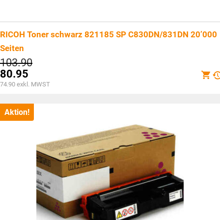
RICOH Toner schwarz 821185 SP C830DN/831DN 20’000
Seiten
Ursprünglicher
103.90
Preis
80.95
war:
Aktueller
74.90
exkl. MWST
CHF103.90
Preis
ist:
CHF80.95.
Aktion!