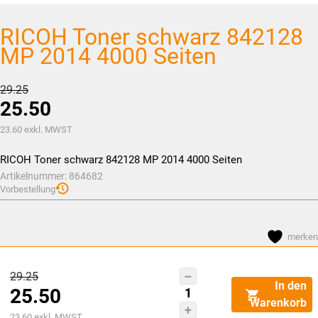
RICOH Toner schwarz 842128
MP 2014 4000 Seiten
Ursprünglicher
29.25
25.50
Preis
war:
Aktueller
23.60
exkl. MWST
CHF29.25
Preis
RICOH Toner schwarz 842128 MP 2014 4000 Seiten
ist:
Artikelnummer:
864682
CHF25.50.
Vorbestellung
merken
Ursprünglicher
29.25
RICOH
In den
25.50
Preis
Toner
Warenkorb
schwarz
Aktueller
war:
23.60
exkl. MWST