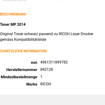
842128
Preis
CHF29.25
MP
ist:
BESCHREIBUNG
2014
CHF25.50.
4000
Toner MP 2014
Seiten
Original Toner schwarz passend zu RICOH Laser Drucker
Menge
gemäss Kompatibilitätsliste
ZUSÄTZLICHE INFORMATION
4961311899782
ean
842128
Herstellernummer
1
Mindestbestellmenge
RICOH
Marke