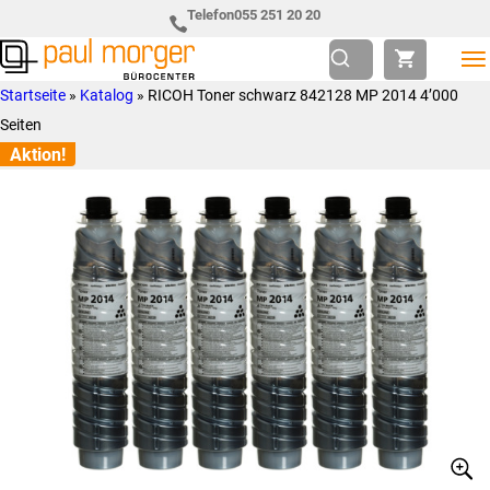
Zur
Skip
Telefon
055 251 20 20
Hauptnavigation
to
springen
main
Paul
so
Startseite
»
Katalog
»
RICOH Toner schwarz 842128 MP 2014 4’000
content
Morger
individuell
Seiten
AG
wie
Aktion!
Bürocenter
Sie