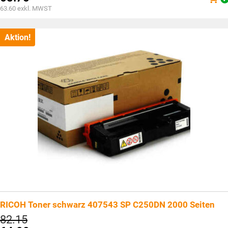
war:
Aktueller
63.60
exkl. MWST
CHF88.20
Preis
ist:
CHF68.75.
Aktion!
RICOH Toner schwarz 407543 SP C250DN 2000 Seiten
Ursprünglicher
82.15