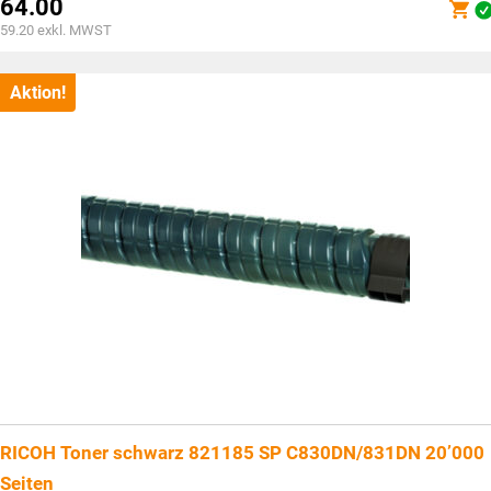
Preis
64.00
war:
Aktueller
59.20
exkl. MWST
CHF82.15
Preis
ist:
CHF64.00.
Aktion!
RICOH Toner schwarz 821185 SP C830DN/831DN 20’000
Seiten