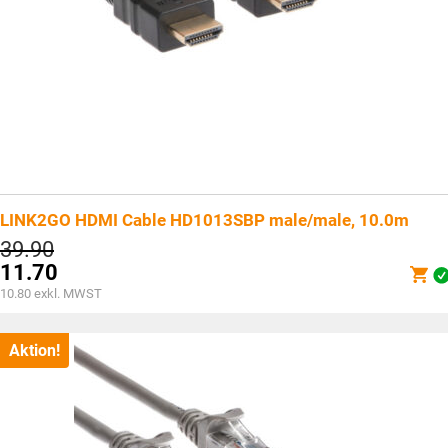
LINK2GO HDMI Cable HD1013SBP male/male, 10.0m
Ursprünglicher
39.90
Preis
11.70
war:
Aktueller
10.80
exkl. MWST
CHF39.90
Preis
ist:
CHF11.70.
Aktion!