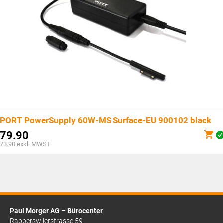
PORT PowerSupply 60W-MS Surface-EU 900102 black
79.90
73.90
exkl. MWST
Paul Morger AG – Bürocenter
Rapperswilerstrasse 59