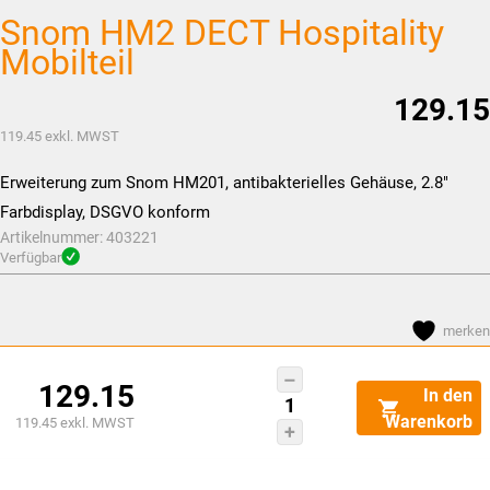
Snom HM2 DECT Hospitality
Mobilteil
129.15
119.45
exkl. MWST
Erweiterung zum Snom HM201, antibakterielles Gehäuse, 2.8″
Farbdisplay, DSGVO konform
Artikelnummer:
403221
Verfügbar
merken
Snom
129.15
In den
HM2
Warenkorb
119.45
exkl. MWST
DECT
Hospitality