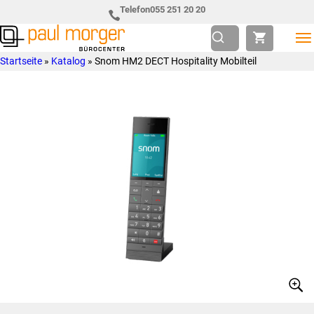
Zur
Skip
Telefon
055 251 20 20
Hauptnavigation
to
springen
main
Paul
so
Startseite
»
Katalog
»
Snom HM2 DECT Hospitality Mobilteil
content
Morger
individuell
AG
wie
Bürocenter
Sie