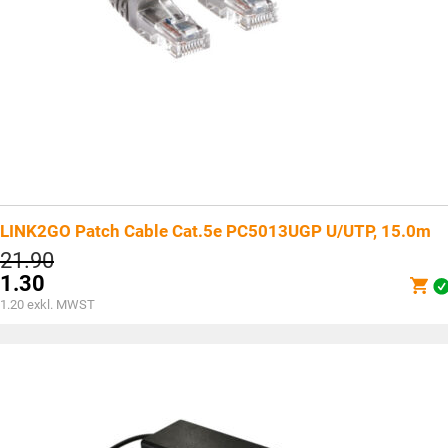
LINK2GO Patch Cable Cat.5e PC5013UGP U/UTP, 15.0m
Ursprünglicher
21.90
Preis
1.30
war:
Aktueller
1.20
exkl. MWST
CHF21.90
Preis
ist:
CHF1.30.