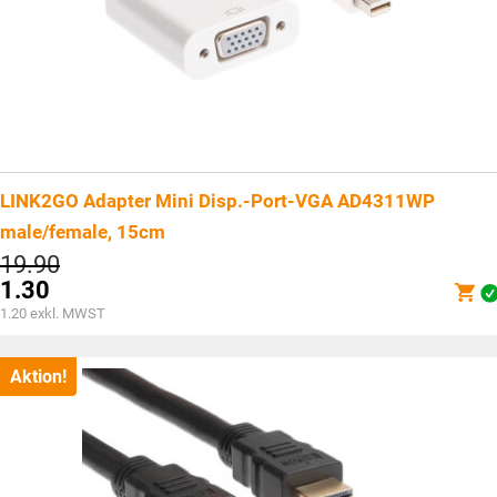
LINK2GO Adapter Mini Disp.-Port-VGA AD4311WP
male/female, 15cm
Ursprünglicher
19.90
Preis
1.30
war:
Aktueller
1.20
exkl. MWST
CHF19.90
Preis
ist:
CHF1.30.
Aktion!