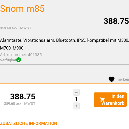
Snom m85
388.75
359.60
exkl. MWST
Alarmtaste, Vibrationsalarm, Bluetooth, IP65, kompatibel mit M300,
M700, M900
Artikelnummer:
401385
Verfügbar
merken
Snom
388.75
In den
m85
Warenkorb
359.60
exkl. MWST
Menge
ZUSÄTZLICHE INFORMATION