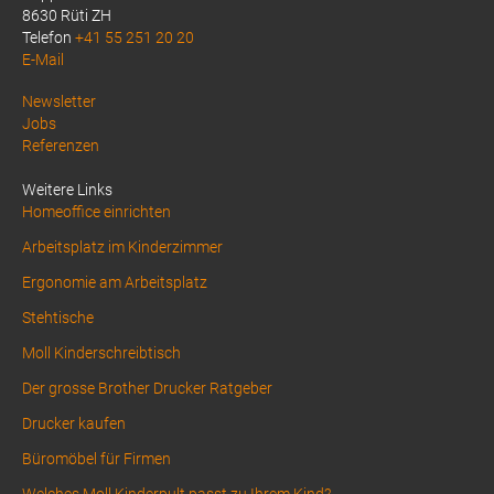
8630 Rüti ZH
Telefon
+41 55 251 20 20
E-Mail
Above
Newsletter
Jobs
Footer
Referenzen
1
Weitere Links
Homeoffice einrichten
Arbeitsplatz im Kinderzimmer
Ergonomie am Arbeitsplatz
Stehtische
Moll Kinderschreibtisch
Der grosse Brother Drucker Ratgeber
Drucker kaufen
Büromöbel für Firmen
Welches Moll Kinderpult passt zu Ihrem Kind?