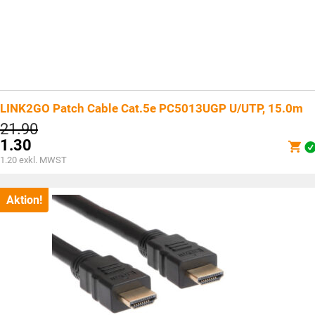
LINK2GO Patch Cable Cat.5e PC5013UGP U/UTP, 15.0m
Ursprünglicher
21.90
Preis
1.30
war:
Aktueller
1.20
exkl. MWST
CHF21.90
Preis
ist:
CHF1.30.
Aktion!