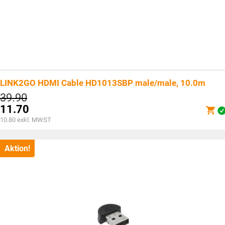
LINK2GO HDMI Cable HD1013SBP male/male, 10.0m
Ursprünglicher
39.90
Preis
11.70
war:
Aktueller
10.80
exkl. MWST
CHF39.90
Preis
ist:
CHF11.70.
Aktion!