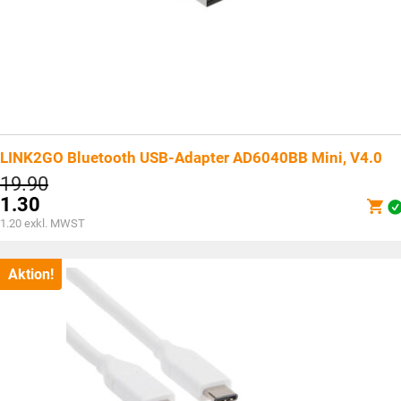
LINK2GO Bluetooth USB-Adapter AD6040BB Mini, V4.0
Ursprünglicher
19.90
Preis
1.30
war:
Aktueller
1.20
exkl. MWST
CHF19.90
Preis
ist:
CHF1.30.
Aktion!