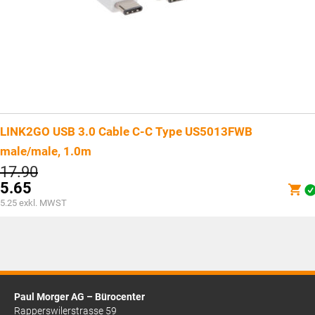
LINK2GO USB 3.0 Cable C-C Type US5013FWB
male/male, 1.0m
Ursprünglicher
17.90
Preis
5.65
war:
Aktueller
5.25
exkl. MWST
CHF17.90
Preis
ist:
CHF5.65.
Paul Morger AG – Bürocenter
Rapperswilerstrasse 59