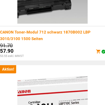
CANON Toner-Modul 712 schwarz 1870B002 LBP
3010/3100 1500 Seiten
Ursprünglicher
91.70
Preis
57.90
war:
Aktueller
53.55
exkl. MWST
CHF91.70
Preis
ist:
CHF57.90.
Aktion!