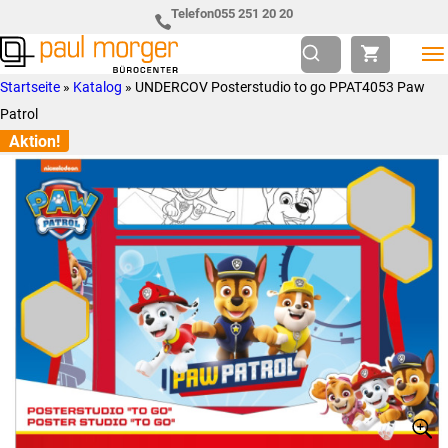
Zur
Skip
Telefon
055 251 20 20
Hauptnavigation
to
springen
main
Paul
so
Startseite
»
Katalog
»
UNDERCOV Posterstudio to go PPAT4053 Paw
content
Morger
individuell
Patrol
AG
wie
Aktion!
Bürocenter
Sie