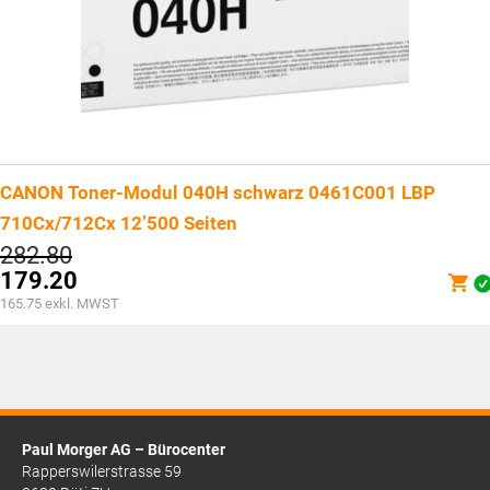
CANON Toner-Modul 040H schwarz 0461C001 LBP
710Cx/712Cx 12’500 Seiten
Ursprünglicher
282.80
Preis
179.20
war:
Aktueller
165.75
exkl. MWST
CHF282.80
Preis
ist:
CHF179.20.
Paul Morger AG – Bürocenter
Rapperswilerstrasse 59