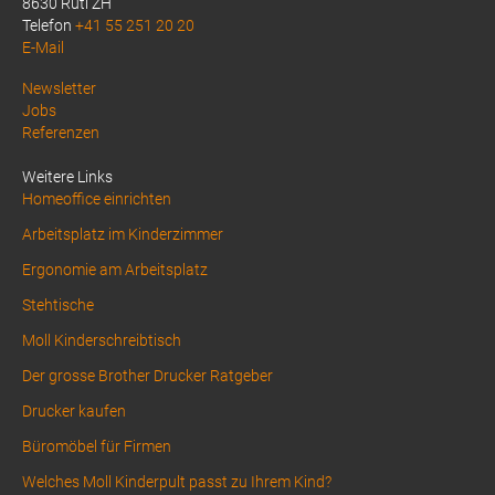
8630 Rüti ZH
Telefon
+41 55 251 20 20
E-Mail
Above
Newsletter
Jobs
Footer
Referenzen
1
Weitere Links
Homeoffice einrichten
Arbeitsplatz im Kinderzimmer
Ergonomie am Arbeitsplatz
Stehtische
Moll Kinderschreibtisch
Der grosse Brother Drucker Ratgeber
Drucker kaufen
Büromöbel für Firmen
Welches Moll Kinderpult passt zu Ihrem Kind?