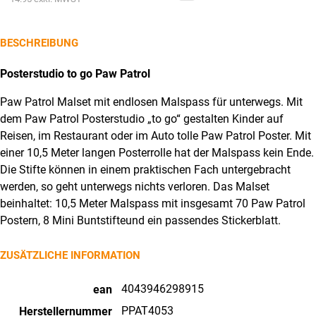
go
Preis
CHF23.90
PPAT4053
ist:
BESCHREIBUNG
Paw
CHF16.15.
Patrol
Posterstudio to go Paw Patrol
Menge
Paw Patrol Malset mit endlosen Malspass für unterwegs. Mit
dem Paw Patrol Posterstudio „to go“ gestalten Kinder auf
Reisen, im Restaurant oder im Auto tolle Paw Patrol Poster. Mit
einer 10,5 Meter langen Posterrolle hat der Malspass kein Ende.
Die Stifte können in einem praktischen Fach untergebracht
werden, so geht unterwegs nichts verloren. Das Malset
beinhaltet: 10,5 Meter Malspass mit insgesamt 70 Paw Patrol
Postern, 8 Mini Buntstifteund ein passendes Stickerblatt.
ZUSÄTZLICHE INFORMATION
4043946298915
ean
PPAT4053
Herstellernummer