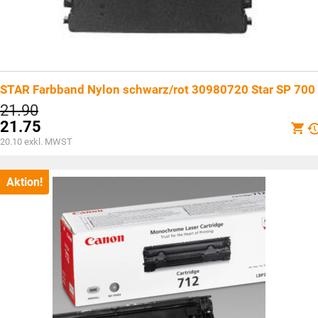
STAR Farbband Nylon schwarz/rot 30980720 Star SP 700
Ursprünglicher
21.90
Preis
21.75
war:
Aktueller
20.10
exkl. MWST
CHF21.90
Preis
ist:
CHF21.75.
Aktion!