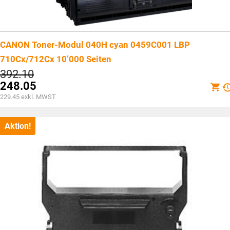
CANON Toner-Modul 040H cyan 0459C001 LBP
710Cx/712Cx 10’000 Seiten
Ursprünglicher
392.10
Preis
248.05
war:
Aktueller
229.45
exkl. MWST
CHF392.10
Preis
ist:
CHF248.05.
Aktion!