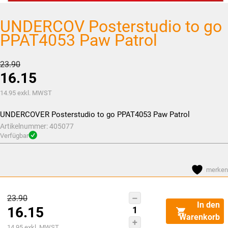
UNDERCOV Posterstudio to go
PPAT4053 Paw Patrol
Ursprünglicher
23.90
16.15
Preis
war:
Aktueller
14.95
exkl. MWST
CHF23.90
Preis
UNDERCOVER Posterstudio to go PPAT4053 Paw Patrol
ist:
Artikelnummer:
405077
CHF16.15.
Verfügbar
merken
Ursprünglicher
23.90
UNDERCOV
In den
16.15
Preis
Posterstudio
Warenkorb
to
Aktueller
war:
14.95
exkl. MWST