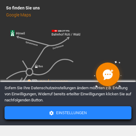
So finden Sie uns
Google Maps
✦
✦
✦
✦
✦
✦
✦
✦
Sofern Sie Ihre Datenschutzeinstellungen ändern möchten z.B. Erteilung
von Einwilligungen, Widerruf bereits erteilter Einwilligungen klicken Sie auf
nachfolgenden Button.
EINSTELLUNGEN
AGBs
Datenschutz
Impressum