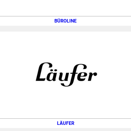
BÜROLINE
LÄUFER