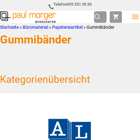
Zur
Skip
Telefon
055 251 20 20
Hauptnavigation
to
springen
main
Paul
so
Startseite
»
Büromaterial
»
Papeterieartikel
»
Gummibänder
content
Morger
individuell
Gummibänder
AG
wie
Bürocenter
Sie
Kategorienübersicht