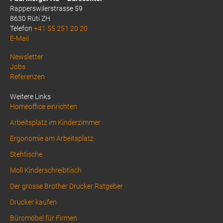
Rapperswilerstrasse 59
8630 Rüti ZH
Telefon
+41 55 251 20 20
E-Mail
Above
Newsletter
Jobs
Footer
Referenzen
1
Weitere Links
Homeoffice einrichten
Arbeitsplatz im Kinderzimmer
Ergonomie am Arbeitsplatz
Stehtische
Moll Kinderschreibtisch
Der grosse Brother Drucker Ratgeber
Drucker kaufen
Büromöbel für Firmen