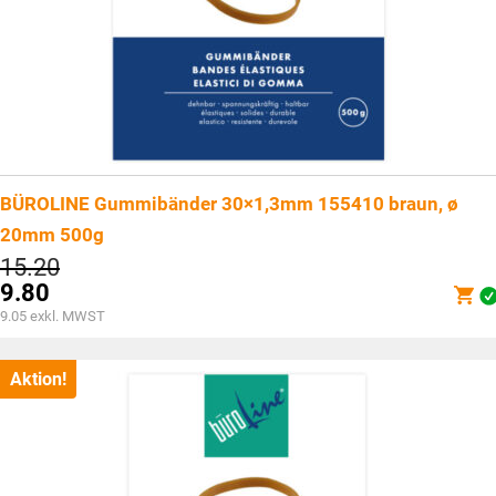
BÜROLINE Gummibänder 30×1,3mm 155410 braun, ø
20mm 500g
Ursprünglicher
15.20
Preis
9.80
war:
Aktueller
9.05
exkl. MWST
CHF15.20
Preis
ist:
CHF9.80.
Aktion!