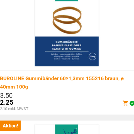
BÜROLINE Gummibänder 60×1,3mm 155216 braun, ø
40mm 100g
Ursprünglicher
3.50
Preis
2.25
war:
Aktueller
2.10
exkl. MWST
CHF3.50
Preis
ist:
CHF2.25.
Aktion!