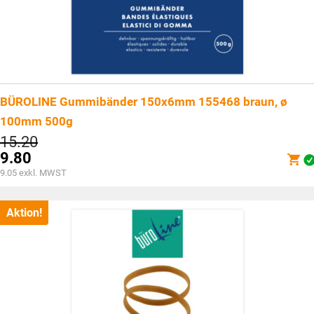
BÜROLINE Gummibänder 150x6mm 155468 braun, ø
100mm 500g
Ursprünglicher
15.20
Preis
9.80
war:
Aktueller
9.05
exkl. MWST
CHF15.20
Preis
ist:
CHF9.80.
Aktion!