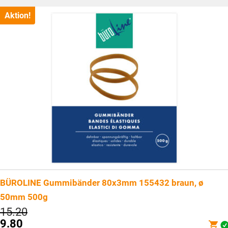
ist:
CHF2.25.
Aktion!
BÜROLINE Gummibänder 80x3mm 155432 braun, ø
50mm 500g
Ursprünglicher
15.20
Preis
9.80