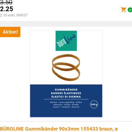
Ursprünglicher
3.50
Preis
2.25
war:
Aktueller
2.10
exkl. MWST
CHF3.50
Preis
ist:
CHF2.25.
Aktion!
BÜROLINE Gummibänder 90x3mm 155433 braun, ø