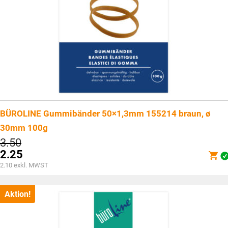
BÜROLINE Gummibänder 50×1,3mm 155214 braun, ø
30mm 100g
Ursprünglicher
3.50
Preis
2.25
war:
Aktueller
2.10
exkl. MWST
CHF3.50
Preis
ist:
CHF2.25.
Aktion!