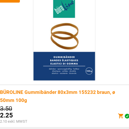
BÜROLINE Gummibänder 80x3mm 155232 braun, ø
50mm 100g
Ursprünglicher
3.50
Preis
2.25
war:
Aktueller
2.10
exkl. MWST
CHF3.50
Preis