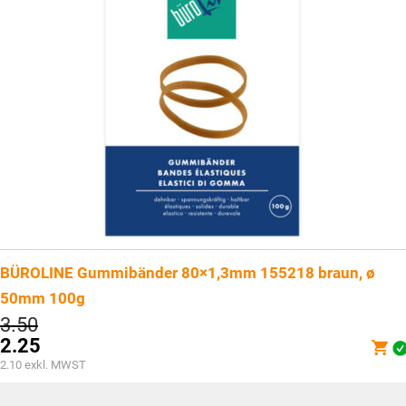
BÜROLINE Gummibänder 80×1,3mm 155218 braun, ø
50mm 100g
Ursprünglicher
3.50
Preis
2.25
war:
Aktueller
2.10
exkl. MWST
CHF3.50
Preis
ist: