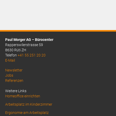
CHF2.25.
Paul Morger AG – Bürocenter
Rapperswilerstrasse 59
8630 Rüti ZH
Telefon
+41 55 251 20 20
E-Mail
Above
Newsletter
Jobs
Footer
Referenzen
1
Weitere Links
Homeoffice einrichten
Arbeitsplatz im Kinderzimmer
Ergonomie am Arbeitsplatz