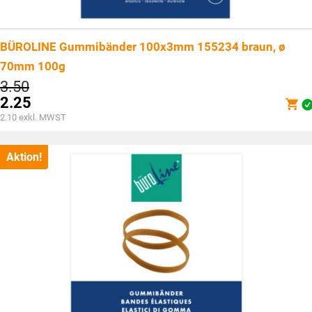
BÜROLINE Gummibänder 100x3mm 155234 braun, ø
70mm 100g
Ursprünglicher
3.50
Preis
2.25
war:
Aktueller
2.10
exkl. MWST
CHF3.50
Preis
ist:
CHF2.25.
Aktion!