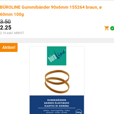
BÜROLINE Gummibänder 90x6mm 155264 braun, ø
60mm 100g
Ursprünglicher
3.50
Preis
2.25
war:
Aktueller
2.10
exkl. MWST
CHF3.50
Preis
ist:
CHF2.25.
Aktion!