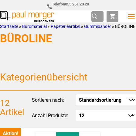
Zur
Skip
Telefon
055 251 20 20
Hauptnavigation
to
springen
main
Paul
so
Startseite
»
Büromaterial
»
Papeterieartikel
»
Gummibänder
»
BÜROLINE
content
Morger
individuell
BÜROLINE
AG
wie
Bürocenter
Sie
Kategorienübersicht
Sortieren nach:
12
Artikel
Anzahl Produkte:
Aktion!