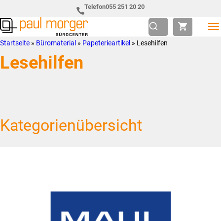
Zur
Skip
Telefon
055 251 20 20
Hauptnavigation
to
springen
main
Paul
so
Startseite
»
Büromaterial
»
Papeterieartikel
»
Lesehilfen
content
Morger
individuell
Lesehilfen
AG
wie
Bürocenter
Sie
Kategorienübersicht