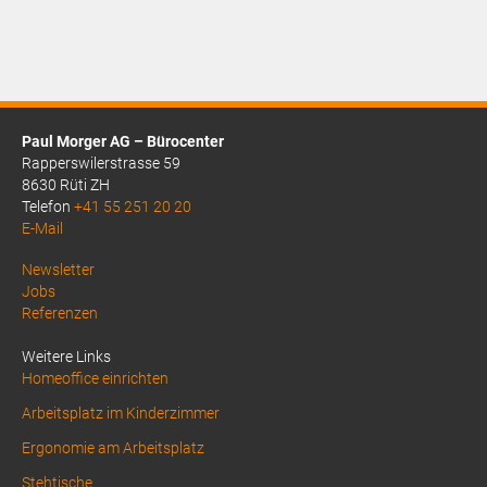
Paul Morger AG – Bürocenter
Rapperswilerstrasse 59
8630 Rüti ZH
Telefon
+41 55 251 20 20
E-Mail
Above
Newsletter
Jobs
Footer
Referenzen
1
Weitere Links
Homeoffice einrichten
Arbeitsplatz im Kinderzimmer
Ergonomie am Arbeitsplatz
Stehtische