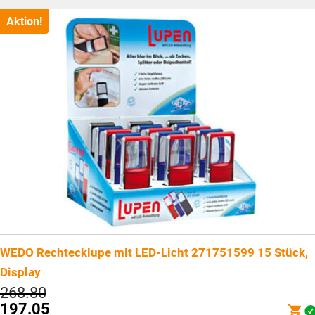
ist:
CHF16.65.
Aktion!
WEDO Rechtecklupe mit LED-Licht 271751599 15 Stück,
Display
Ursprünglicher
268.80
Preis
197.05