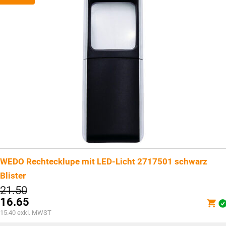
WEDO Rechtecklupe mit LED-Licht 2717501 schwarz
Blister
Ursprünglicher
21.50
Preis
16.65
war:
Aktueller
15.40
exkl. MWST
CHF21.50
Preis