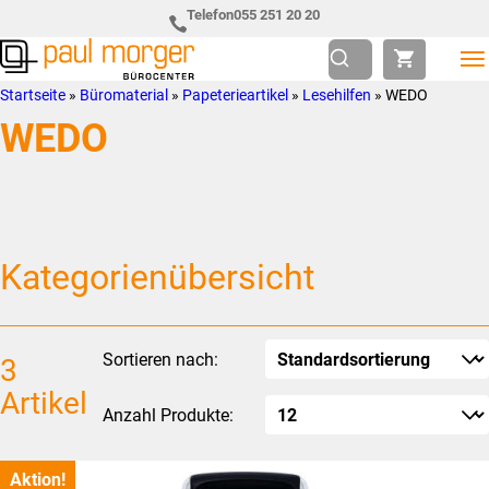
Zur
Skip
Telefon
055 251 20 20
Hauptnavigation
to
springen
main
Paul
so
Startseite
»
Büromaterial
»
Papeterieartikel
»
Lesehilfen
»
WEDO
content
Morger
individuell
WEDO
AG
wie
Bürocenter
Sie
Kategorienübersicht
Sortieren nach:
3
Artikel
Anzahl Produkte:
Aktion!