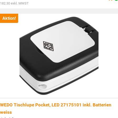
war:
Aktueller
182.30
exkl. MWST
CHF268.80
Preis
ist:
CHF197.05.
Aktion!
WEDO Tischlupe Pocket, LED 27175101 inkl. Batterien
weiss