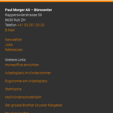
Paul Morger AG – Bürocenter
Rapperswilerstrasse 59
8630 Rüti ZH
Telefon
+41 55 251 20 20
E-Mail
Above
Newsletter
Jobs
Footer
Referenzen
1
Weitere Links
Homeoffice einrichten
Arbeitsplatz im Kinderzimmer
Ergonomie am Arbeitsplatz
Stehtische
Moll Kinderschreibtisch
Der grosse Brother Drucker Ratgeber