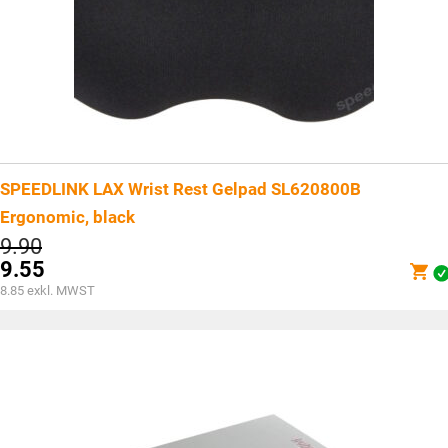
SPEEDLINK LAX Wrist Rest Gelpad SL620800B
Ergonomic, black
Ursprünglicher
9.90
Preis
9.55
war:
Aktueller
8.85
exkl. MWST
CHF9.90
Preis
ist:
CHF9.55.