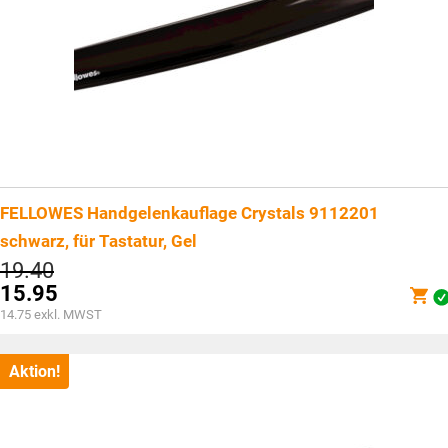
FELLOWES Handgelenkauflage Crystals 9112201
schwarz, für Tastatur, Gel
Ursprünglicher
19.40
Preis
15.95
war:
Aktueller
14.75
exkl. MWST
CHF19.40
Preis
ist:
CHF15.95.
Aktion!