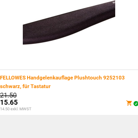
FELLOWES Handgelenkauflage Plushtouch 9252103
schwarz, für Tastatur
Ursprünglicher
21.50
Preis
15.65
war:
Aktueller
14.50
exkl. MWST
CHF21.50
Preis
ist:
CHF15.65.