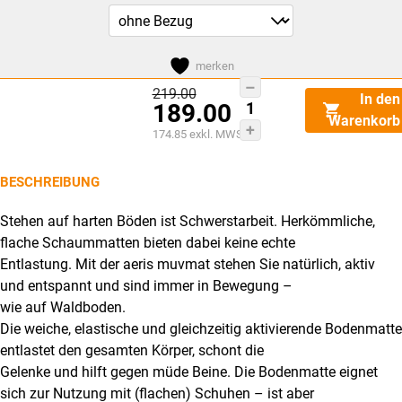
merken
Aeris
Dieses
Ursprünglicher
219.00
In den
189.00
Preis
Muvmat
Produkt
Warenkorb
war:
Aktueller
174.85
exkl. MWST
CHF219.00
Menge
weist
Preis
ist:
mehrere
CHF189.00.
BESCHREIBUNG
Varianten
auf.
Stehen auf harten Böden ist Schwerstarbeit. Herkömmliche,
Die
flache Schaummatten bieten dabei keine echte
Optionen
Entlastung. Mit der aeris muvmat stehen Sie natürlich, aktiv
können
und entspannt und sind immer in Bewegung –
wie auf Waldboden.
auf
Die weiche, elastische und gleichzeitig aktivierende Bodenmatte
der
entlastet den gesamten Körper, schont die
Produktseite
Gelenke und hilft gegen müde Beine. Die Bodenmatte eignet
gewählt
sich zur Nutzung mit (flachen) Schuhen – ist aber