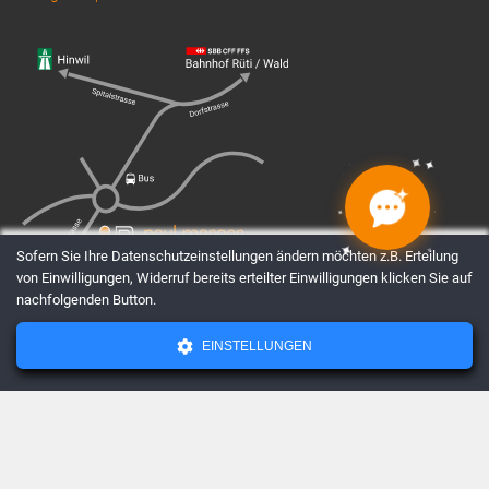
✦
✦
✦
✦
✦
✦
✦
✦
Sofern Sie Ihre Datenschutzeinstellungen ändern möchten z.B. Erteilung
von Einwilligungen, Widerruf bereits erteilter Einwilligungen klicken Sie auf
nachfolgenden Button.
EINSTELLUNGEN
AGBs
Datenschutz
Impressum