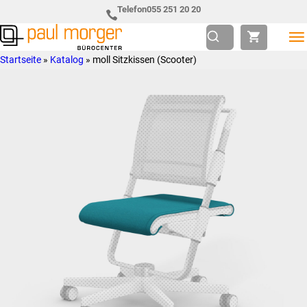
Zur
Skip
Telefon
055 251 20 20
Hauptnavigation
to
springen
main
Paul
so
Startseite
»
Katalog
»
moll Sitzkissen (Scooter)
content
Morger
individuell
AG
wie
Bürocenter
Sie