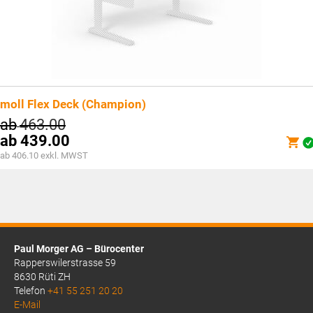
moll Flex Deck (Champion)
ab
463.00
ab
439.00
ab 406.10 exkl. MWST
Paul Morger AG – Bürocenter
Rapperswilerstrasse 59
8630 Rüti ZH
Telefon
+41 55 251 20 20
E-Mail