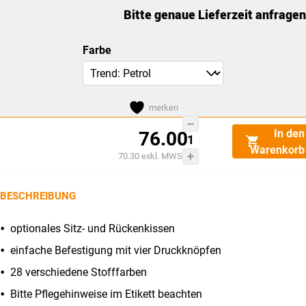
Bitte genaue Lieferzeit anfragen
Farbe
merken
moll
Dieses
In den
76.00
Sitzkissen
Produkt
Warenkorb
70.30
exkl. MWST
(Scooter)
weist
Menge
mehrere
BESCHREIBUNG
Varianten
auf.
optionales Sitz- und Rückenkissen
Die
einfache Befestigung mit vier Druckknöpfen
Optionen
28 verschiedene Stofffarben
können
auf
Bitte Pflegehinweise im Etikett beachten