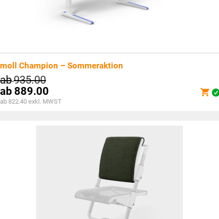
moll Champion – Sommeraktion
ab
935.00
ab
889.00
ab 822.40 exkl. MWST