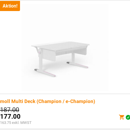
Aktion!
moll Multi Deck (Champion / e-Champion)
Ursprünglicher
187.00
Preis
177.00
war:
Aktueller
163.75
exkl. MWST
CHF187.00
Preis