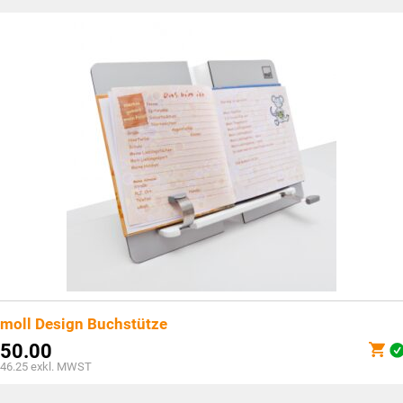
ist:
CHF177.00.
moll Design Buchstütze
50.00
46.25
exkl. MWST