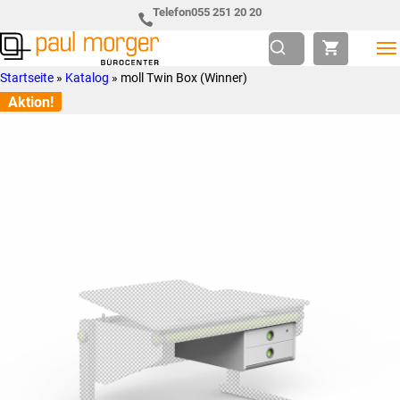
Zur
Skip
Telefon
055 251 20 20
Hauptnavigation
to
springen
main
Paul
so
Startseite
»
Katalog
»
moll Twin Box (Winner)
content
Morger
individuell
Aktion!
AG
wie
Bürocenter
Sie