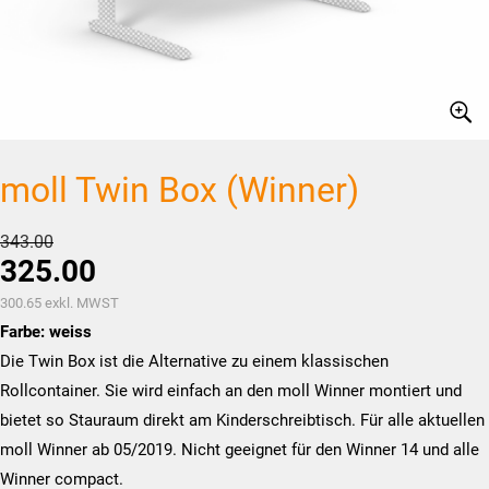
moll Twin Box (Winner)
Ursprünglicher
343.00
325.00
Preis
war:
Aktueller
300.65
exkl. MWST
CHF343.00
Preis
Farbe: weiss
ist:
Die Twin Box ist die Alternative zu einem klassischen
CHF325.00.
Rollcontainer. Sie wird einfach an den moll Winner montiert und
bietet so Stauraum direkt am Kinderschreibtisch. Für alle aktuellen
moll Winner ab 05/2019. Nicht geeignet für den Winner 14 und alle
Winner compact.