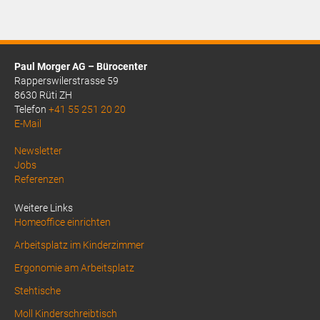
Paul Morger AG – Bürocenter
Rapperswilerstrasse 59
8630 Rüti ZH
Telefon
+41 55 251 20 20
E-Mail
Above
Newsletter
Jobs
Footer
Referenzen
1
Weitere Links
Homeoffice einrichten
Arbeitsplatz im Kinderzimmer
Ergonomie am Arbeitsplatz
Stehtische
Moll Kinderschreibtisch