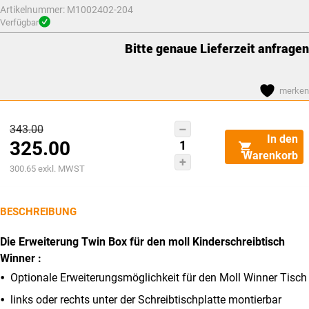
Artikelnummer:
M1002402-204
Verfügbar
Bitte genaue Lieferzeit anfragen
merken
Ursprünglicher
343.00
moll
In den
325.00
Preis
Twin
Warenkorb
Box
Aktueller
war:
300.65
exkl. MWST
(Winner)
Preis
CHF343.00
Menge
ist:
BESCHREIBUNG
CHF325.00.
Die Erweiterung Twin Box für den moll Kinderschreibtisch
Winner :
Optionale Erweiterungsmöglichkeit für den Moll Winner Tisch
links oder rechts unter der Schreibtischplatte montierbar