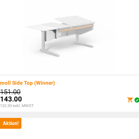
moll Side Top (Winner)
Ursprünglicher
151.00
Preis
143.00
war:
Aktueller
132.30
exkl. MWST
CHF151.00
Preis
ist:
CHF143.00.
Aktion!