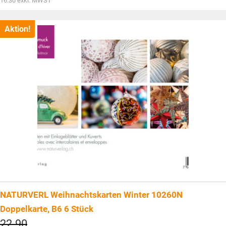
16.30
exkl. MWST
CHF22.90
Preis
ist:
CHF17.60.
Aktion!
NATURVERL Weihnachtskarten Winter 10260N
Doppelkarte, B6 6 Stück
Ursprünglicher
22.90