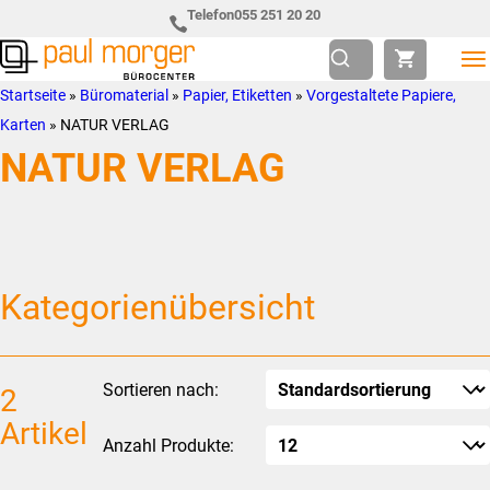
Zur
Skip
Telefon
055 251 20 20
Hauptnavigation
to
springen
main
Paul
so
Startseite
»
Büromaterial
»
Papier, Etiketten
»
Vorgestaltete Papiere,
content
Morger
individuell
Karten
»
NATUR VERLAG
AG
wie
NATUR VERLAG
Bürocenter
Sie
Kategorienübersicht
Sortieren nach:
2
Artikel
Anzahl Produkte: