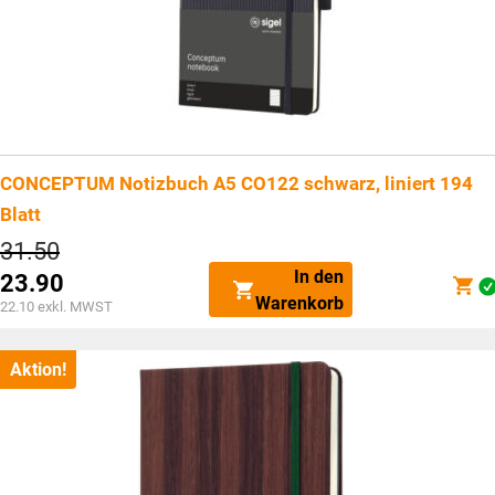
CONCEPTUM Notizbuch A5 CO122 schwarz, liniert 194
Blatt
Ursprünglicher
31.50
Preis
In den
23.90
war:
Aktueller
Warenkorb
CHF31.50
22.10
exkl. MWST
Preis
ist:
CHF23.90.
Aktion!