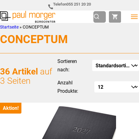
Zur
Skip
Telefon
055 251 20 20
Hauptnavigation
to
springen
main
Paul
so
Startseite
»
CONCEPTUM
content
Morger
individuell
CONCEPTUM
AG
wie
Bürocenter
Sie
Sortieren
36 Artikel
auf
nach:
3 Seiten
Anzahl
Produkte:
Aktion!