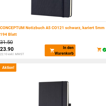
CONCEPTUM Notizbuch A5 CO121 schwarz, kariert 5mm
194 Blatt
Ursprünglicher
31.50
Preis
In den
23.90
war:
Aktueller
Warenkorb
CHF31.50
22.10
exkl. MWST
Preis
ist:
CHF23.90.
Aktion!