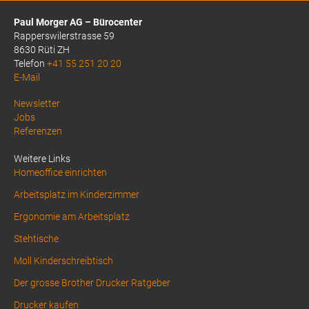
Paul Morger AG – Bürocenter
Rapperswilerstrasse 59
8630 Rüti ZH
Telefon
+41 55 251 20 20
E-Mail
Above
Newsletter
Jobs
Footer
Referenzen
1
Weitere Links
Homeoffice einrichten
Arbeitsplatz im Kinderzimmer
Ergonomie am Arbeitsplatz
Stehtische
Moll Kinderschreibtisch
Der grosse Brother Drucker Ratgeber
Drucker kaufen