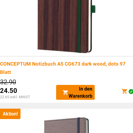
CONCEPTUM Notizbuch A5 CO673 dark wood, dots 97
Blatt
Ursprünglicher
32.90
Preis
In den
24.50
war:
Aktueller
Warenkorb
CHF32.90
22.65
exkl. MWST
Preis
ist:
CHF24.50.
Aktion!