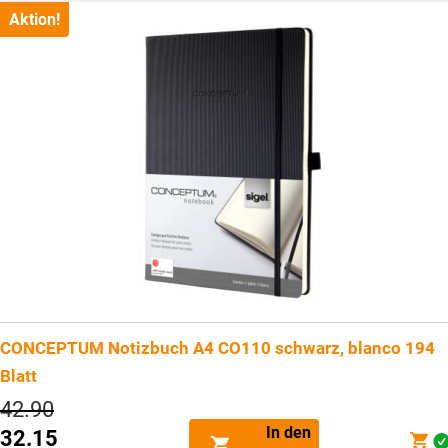
CHF32.15.
Aktion!
CONCEPTUM Notizbuch A4 CO110 schwarz, blanco 194
Blatt
Ursprünglicher
42.90
Preis
In den
32.15
war: