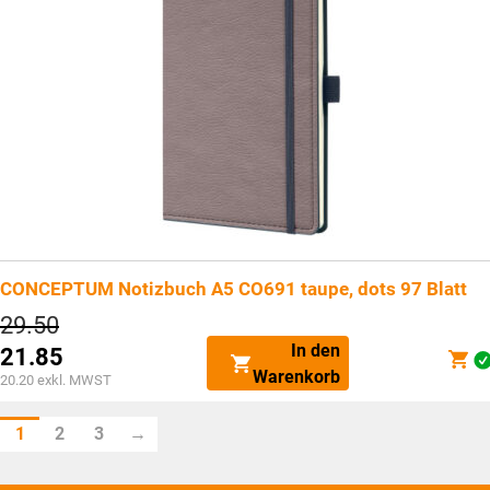
CONCEPTUM Notizbuch A5 CO691 taupe, dots 97 Blatt
Ursprünglicher
29.50
Preis
In den
21.85
war:
Aktueller
Warenkorb
CHF29.50
20.20
exkl. MWST
Preis
ist:
1
2
3
→
CHF21.85.