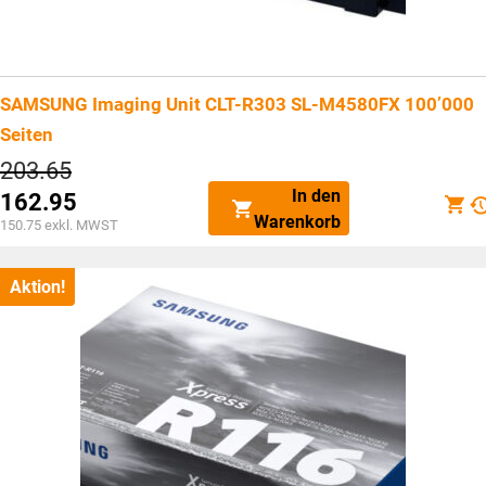
SAMSUNG Imaging Unit CLT-R303 SL-M4580FX 100’000
Seiten
Ursprünglicher
203.65
Preis
In den
162.95
war:
Aktueller
Warenkorb
CHF203.65
150.75
exkl. MWST
Preis
ist:
CHF162.95.
Aktion!