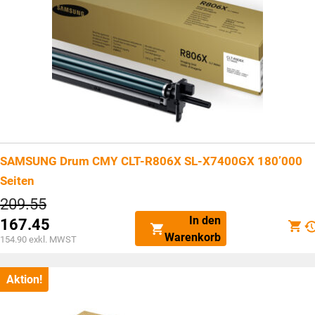
SAMSUNG Drum CMY CLT-R806X SL-X7400GX 180’000
Seiten
Ursprünglicher
209.55
Preis
In den
167.45
war:
Aktueller
Warenkorb
CHF209.55
154.90
exkl. MWST
Preis
ist:
CHF167.45.
Aktion!