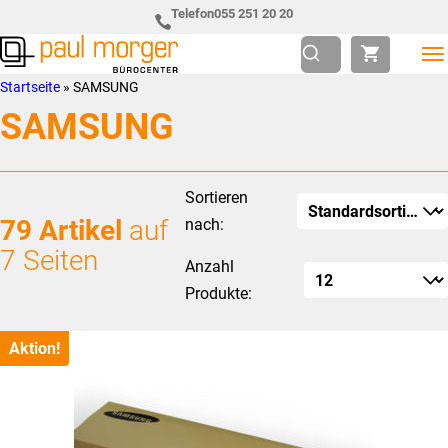
Zur
Skip
Telefon
055 251 20 20
Hauptnavigation
to
springen
main
Paul
so
Startseite
»
SAMSUNG
content
Morger
individuell
SAMSUNG
AG
wie
Bürocenter
Sie
Sortieren
79 Artikel
auf
nach:
7 Seiten
Anzahl
Produkte:
Aktion!