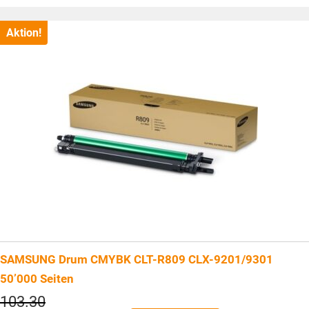
Preis
ist:
CHF136.05.
Aktion!
SAMSUNG Drum CMYBK CLT-R809 CLX-9201/9301
50’000 Seiten
Ursprünglicher
103.30