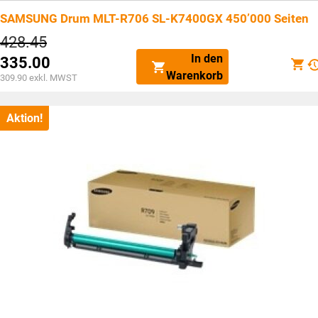
SAMSUNG Drum MLT-R706 SL-K7400GX 450’000 Seiten
Ursprünglicher
428.45
Preis
In den
335.00
war:
Aktueller
Warenkorb
CHF428.45
309.90
exkl. MWST
Preis
ist:
CHF335.00.
Aktion!