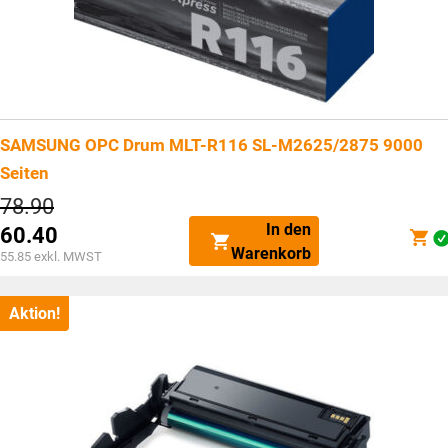
SAMSUNG OPC Drum MLT-R116 SL-M2625/2875 9000
Seiten
Ursprünglicher
78.90
Preis
In den
60.40
war:
Aktueller
Warenkorb
CHF78.90
55.85
exkl. MWST
Preis
ist:
CHF60.40.
Aktion!