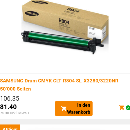
SAMSUNG Drum CMYK CLT-R804 SL-X3280/3220NR
50’000 Seiten
Ursprünglicher
106.35
Preis
In den
81.40
war:
Aktueller
Warenkorb
CHF106.35
75.30
exkl. MWST
Preis
ist:
CHF81.40.
Aktion!