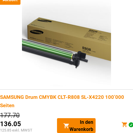
SAMSUNG Drum CMYBK CLT-R808 SL-X4220 100’000
Seiten
Ursprünglicher
177.70
Preis
In den
136.05
war:
Aktueller
Warenkorb
CHF177.70
125.85
exkl. MWST