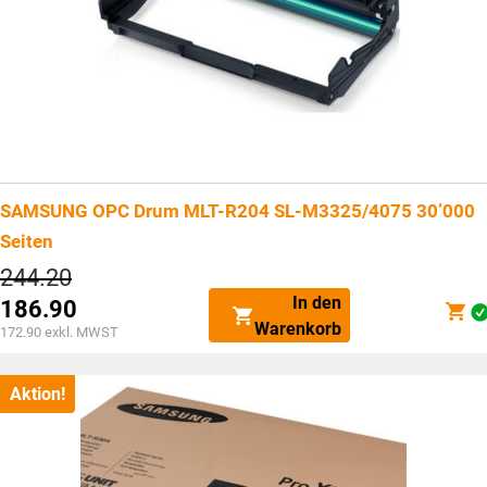
SAMSUNG OPC Drum MLT-R204 SL-M3325/4075 30’000
Seiten
Ursprünglicher
244.20
Preis
In den
186.90
war:
Aktueller
Warenkorb
CHF244.20
172.90
exkl. MWST
Preis
ist:
CHF186.90.
Aktion!