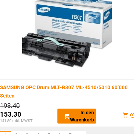
SAMSUNG OPC Drum MLT-R307 ML-4510/5010 60’000
Seiten
Ursprünglicher
193.40
Preis
In den
153.30
war:
Aktueller
Warenkorb
CHF193.40
141.80
exkl. MWST
Preis
ist: