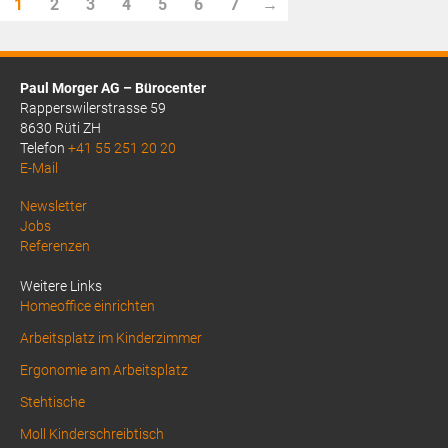
1
2
3
4
5
6
7
→
CHF153.30.
Paul Morger AG – Bürocenter
Rapperswilerstrasse 59
8630 Rüti ZH
Telefon
+41 55 251 20 20
E-Mail
Above
Newsletter
Jobs
Footer
Referenzen
1
Weitere Links
Homeoffice einrichten
Arbeitsplatz im Kinderzimmer
Ergonomie am Arbeitsplatz
Stehtische
Moll Kinderschreibtisch