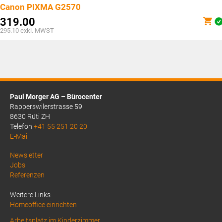
Canon PIXMA G2570
319.00
295.10
exkl. MWST
Paul Morger AG – Bürocenter
Rapperswilerstrasse 59
8630 Rüti ZH
Telefon
+41 55 251 20 20
E-Mail
Above
Newsletter
Jobs
Footer
Referenzen
1
Weitere Links
Homeoffice einrichten
Arbeitsplatz im Kinderzimmer