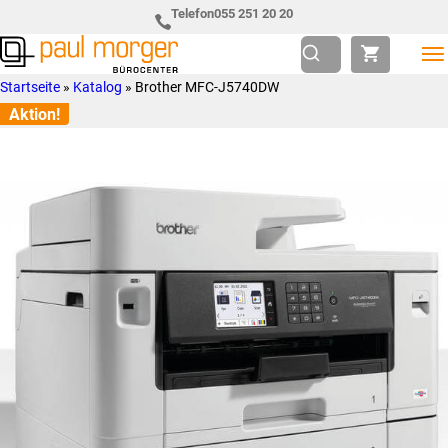
Zur
Skip
Telefon
055 251 20 20
Hauptnavigation
to
springen
main
Paul
so
Startseite
»
Katalog
»
Brother MFC-J5740DW
content
Morger
individuell
Aktion!
AG
wie
Bürocenter
Sie