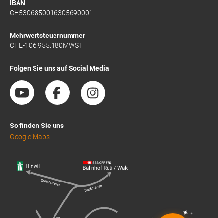
IBAN
CH5306850016305690001
Mehrwertsteuernummer
CHE-106.955.180MWST
Folgen Sie uns auf Social Media
So finden Sie uns
Google Maps
✦
✦
✦
✦