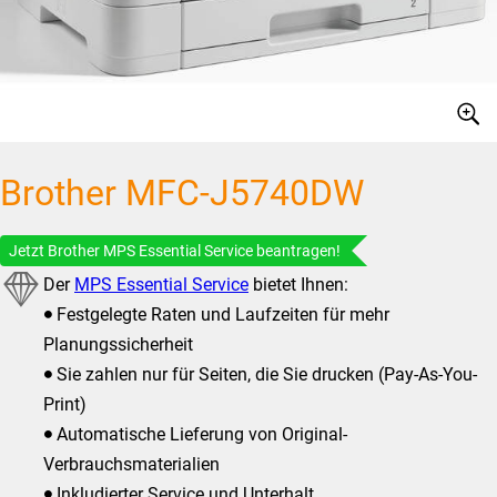
Brother MFC-J5740DW
Jetzt Brother MPS Essential Service beantragen!
Der
MPS Essential Service
bietet Ihnen:
Festgelegte Raten und Laufzeiten für mehr
⚫
Planungssicherheit
Sie zahlen nur für Seiten, die Sie drucken (Pay-As-You-
⚫
Print)
Automatische Lieferung von Original-
⚫
Verbrauchsmaterialien
Inkludierter Service und Unterhalt
⚫