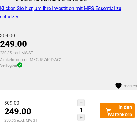
Klicken Sie hier, um Ihre Investition mit MPS Essential zu
schützen
Ursprünglicher
309.00
249.00
Preis
war:
Aktueller
230.35
exkl. MWST
Artikelnummer:
CHF309.00
MFCJ5740DWC1
Preis
Verfügbar
ist:
CHF249.00.
merken
Ursprünglicher
309.00
Brother
In den
249.00
Preis
MFC-
Warenkorb
J5740DW
Aktueller
war:
230.35
exkl. MWST
Menge
Preis
CHF309.00
ist: