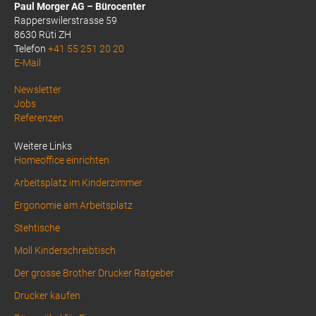
Paul Morger AG – Bürocenter
Rapperswilerstrasse 59
8630 Rüti ZH
Telefon
+41 55 251 20 20
E-Mail
Above
Newsletter
Jobs
Footer
Referenzen
1
Weitere Links
Homeoffice einrichten
Arbeitsplatz im Kinderzimmer
Ergonomie am Arbeitsplatz
Stehtische
Moll Kinderschreibtisch
Der grosse Brother Drucker Ratgeber
Drucker kaufen