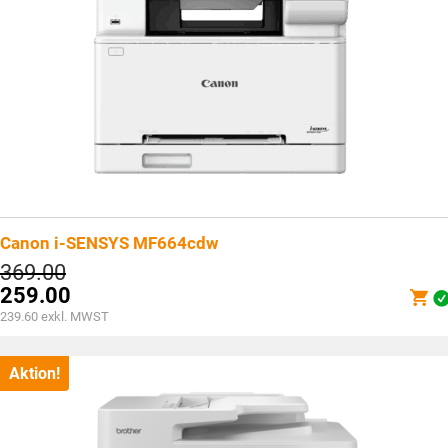
Canon i-SENSYS MF664cdw
Ursprünglicher
369.00
Preis
259.00
war:
Aktueller
239.60
exkl. MWST
CHF369.00
Preis
ist:
CHF259.00.
Aktion!