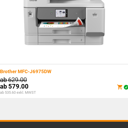
Brother MFC-J6975DW
ab
629.00
ab
579.00
ab 535.60 exkl. MWST