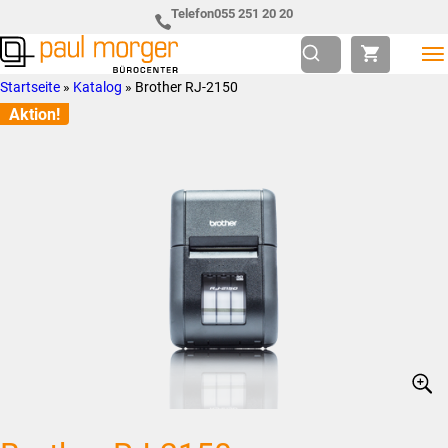
Zur
Skip
Telefon
055 251 20 20
Hauptnavigation
to
springen
main
Paul
so
Startseite
»
Katalog
»
Brother RJ-2150
content
Morger
individuell
Aktion!
AG
wie
Bürocenter
Sie