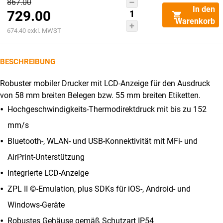
Ursprünglicher
867.00
Brother
In den
729.00
Preis
RJ-
Warenkorb
2150
Aktueller
war:
674.40
exkl. MWST
Menge
Preis
CHF867.00
ist:
BESCHREIBUNG
CHF729.00.
Robuster mobiler Drucker mit LCD-Anzeige für den Ausdruck
von 58 mm breiten Belegen bzw. 55 mm breiten Etiketten.
Hochgeschwindigkeits-Thermodirektdruck mit bis zu 152
mm/s
Bluetooth-, WLAN- und USB-Konnektivität mit MFi- und
AirPrint-Unterstützung
Integrierte LCD-Anzeige
ZPL II ©-Emulation, plus SDKs für iOS-, Android- und
Windows-Geräte
Robustes Gehäuse gemäß Schutzart IP54