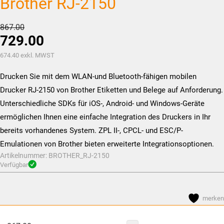
Brother RJ-2150
Ursprünglicher
867.00
729.00
Preis
war:
Aktueller
674.40
exkl. MWST
CHF867.00
Preis
Drucken Sie mit dem WLAN-und Bluetooth-fähigen mobilen
ist:
Drucker RJ-2150 von Brother Etiketten und Belege auf Anforderung.
CHF729.00.
Unterschiedliche SDKs für iOS-, Android- und Windows-Geräte
ermöglichen Ihnen eine einfache Integration des Druckers in Ihr
bereits vorhandenes System. ZPL II-, CPCL- und ESC/P-
Emulationen von Brother bieten erweiterte Integrationsoptionen.
Artikelnummer:
BROTHER_RJ-2150
Verfügbar
merken