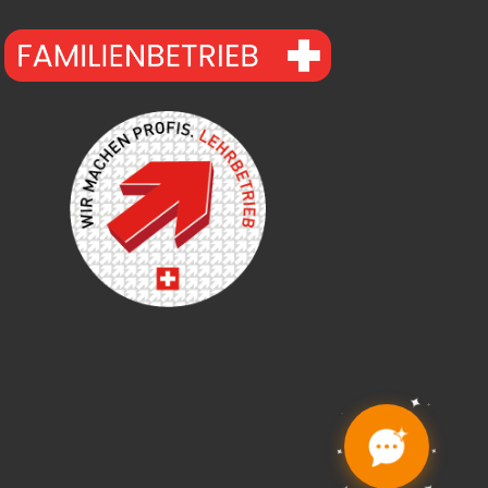
✦
✦
✦
✦
✦
✦