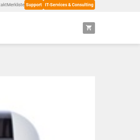
takt
Merkliste
Support
IT-Services & Consulting