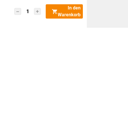
In den
Brother
Warenkorb
TD-
4420DN
Thermodirekt-
Etikettendrucker
4-
Zoll
Menge