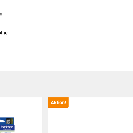
on
other
Aktion!