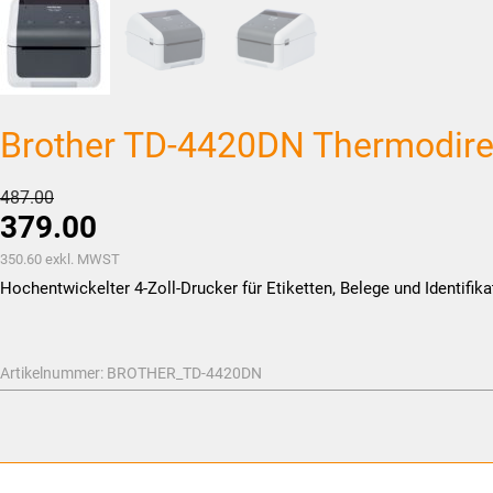
Brother TD-4420DN Thermodirekt
Ursprünglicher
487.00
379.00
Preis
war:
Aktueller
350.60
exkl. MWST
CHF487.00
Preis
Hochentwickelter 4-Zoll-Drucker für Etiketten, Belege und Identifi
ist:
CHF379.00.
Artikelnummer:
BROTHER_TD-4420DN