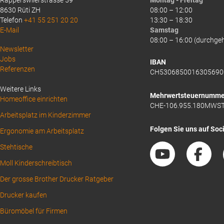
Rapperswilerstrasse 59
Montag - Freitag
8630 Rüti ZH
08:00 – 12:00
Telefon
+41 55 251 20 20
13:30 – 18:30
E-Mail
Samstag
08:00 – 16:00 (durchge
Above
Newsletter
Jobs
Footer
IBAN
Referenzen
CH5306850016305690
1
Weitere Links
Mehrwertsteuernumme
Homeoffice einrichten
CHE-106.955.180MWS
Arbeitsplatz im Kinderzimmer
Folgen Sie uns auf Soc
Ergonomie am Arbeitsplatz
Stehtische
Moll Kinderschreibtisch
Der grosse Brother Drucker Ratgeber
Drucker kaufen
Büromöbel für Firmen