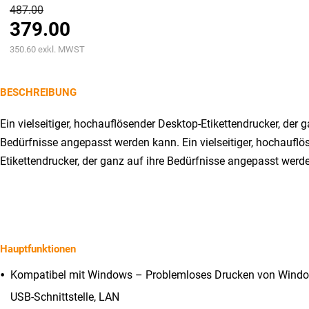
Ursprünglicher
487.00
379.00
Preis
Aktueller
war:
350.60
exkl. MWST
Preis
CHF487.00
ist:
BESCHREIBUNG
CHF379.00.
Ein vielseitiger, hochauflösender Desktop-Etikettendrucker, der g
Bedürfnisse angepasst werden kann. Ein vielseitiger, hochauflö
Etikettendrucker, der ganz auf ihre Bedürfnisse angepasst werd
Hauptfunktionen
Kompatibel mit Windows – Problemloses Drucken von Windo
USB-Schnittstelle, LAN