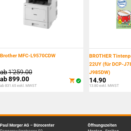
Brother MFC-L9570CDW
BROTHER Tintenpa
22UY (für DCP-J7
ab
1'259.00
J985DW)
ab
899.00
14.90
ab 831.65 exkl. MWST
13.80
exkl. MWST
Paul Morger AG – Bürocenter
Öffnungszeiten