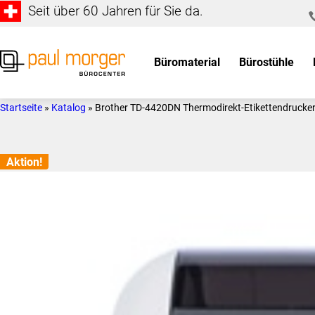
Seit über 60 Jahren für Sie da.
Zur
Skip
Hauptnavigation
to
springen
main
Büromaterial
Bürostühle
content
Paul
so
Morger
individuell
Startseite
»
Katalog
»
Brother TD-4420DN Thermodirekt-Etikettendrucker 
AG
wie
Bürocenter
Sie
Aktion!