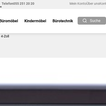
Telefon
055 251 20 20
Mein Konto
Über uns
Kon
Suche
Büromöbel
Kindermöbel
Bürotechnik
4-Zoll