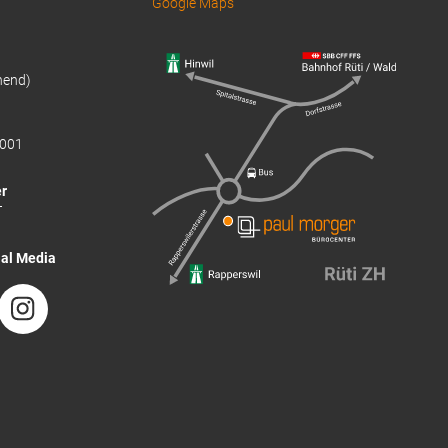
Google Maps
hend)
001
r
T
ial Media