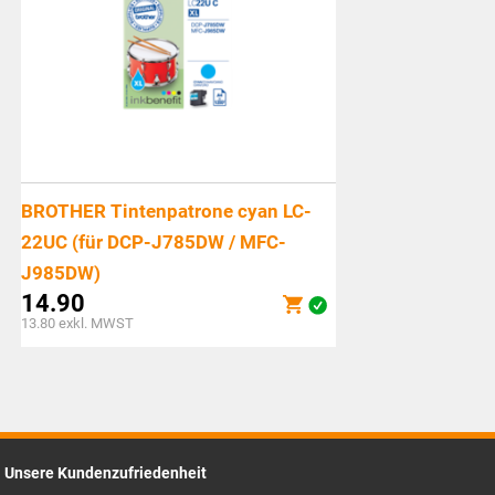
BROTHER Tintenpatrone cyan LC-
22UC (für DCP-J785DW / MFC-
J985DW)
14.90
13.80
exkl. MWST
Unsere Kundenzufriedenheit