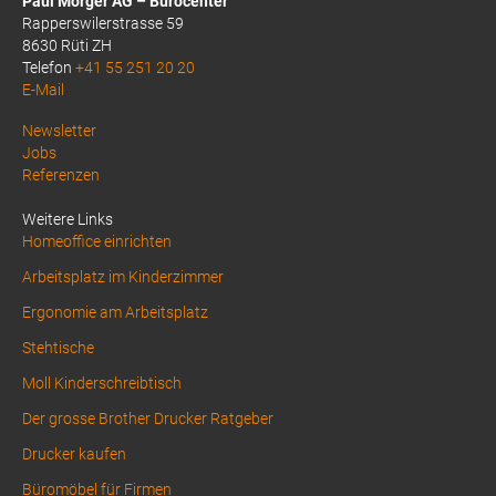
Paul Morger AG – Bürocenter
Rapperswilerstrasse 59
8630 Rüti ZH
Telefon
+41 55 251 20 20
E-Mail
Above
Newsletter
Jobs
Footer
Referenzen
1
Weitere Links
Homeoffice einrichten
Arbeitsplatz im Kinderzimmer
Ergonomie am Arbeitsplatz
Stehtische
Moll Kinderschreibtisch
Der grosse Brother Drucker Ratgeber
Drucker kaufen
Büromöbel für Firmen