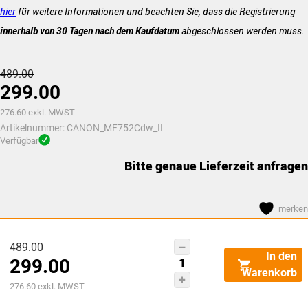
hier
für weitere Informationen und beachten Sie, dass die Registrierung
innerhalb von 30 Tagen nach dem Kaufdatum
abgeschlossen werden muss.
Ursprünglicher
489.00
299.00
Preis
war:
Aktueller
276.60
exkl. MWST
Artikelnummer:
CHF489.00
CANON_MF752Cdw_II
Preis
Verfügbar
ist:
Bitte genaue Lieferzeit anfragen
CHF299.00.
merken
Ursprünglicher
489.00
Canon
In den
299.00
Preis
i-
Warenkorb
SENSYS
Aktueller
war:
276.60
exkl. MWST
MF752Cdw
Preis
CHF489.00