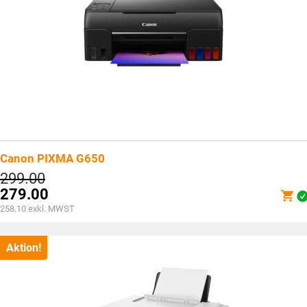
Canon PIXMA G650
Ursprünglicher
299.00
Preis
279.00
war:
Aktueller
258.10
exkl. MWST
CHF299.00
Preis
ist:
CHF279.00.
Aktion!