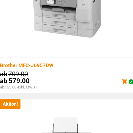
Brother MFC-J6957DW
ab
709.00
ab
579.00
ab 535.60 exkl. MWST
Aktion!