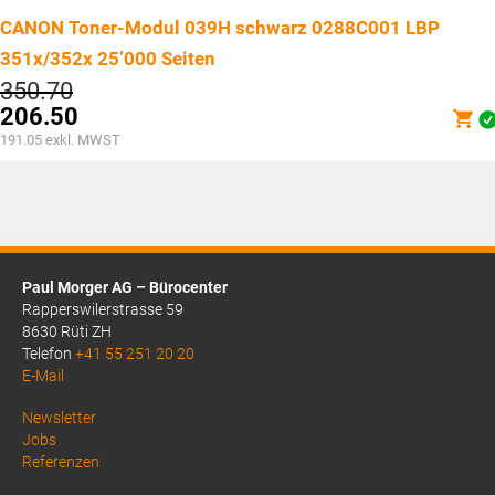
CANON Toner-Modul 039H schwarz 0288C001 LBP
351x/352x 25’000 Seiten
Ursprünglicher
350.70
Preis
206.50
war:
Aktueller
191.05
exkl. MWST
CHF350.70
Preis
ist:
CHF206.50.
Paul Morger AG – Bürocenter
Rapperswilerstrasse 59
8630 Rüti ZH
Telefon
+41 55 251 20 20
E-Mail
Above
Newsletter
Jobs
Footer
Referenzen
1