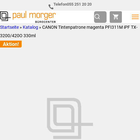
Zur
Skip
Telefon
055 251 20 20
Hauptnavigation
to
springen
main
Paul
so
Startseite
»
Katalog
»
CANON Tintenpatrone magenta PFI311M iPF TX-
content
Morger
individuell
3200/420O 330ml
AG
wie
Aktion!
Bürocenter
Sie