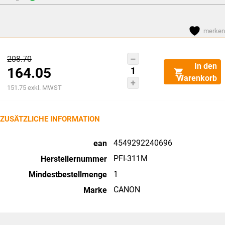
merken
Ursprünglicher
208.70
CANON
In den
164.05
Preis
Tintenpatrone
Warenkorb
magenta
Aktueller
war:
151.75
exkl. MWST
PFI311M
Preis
CHF208.70
iPF
ist:
ZUSÄTZLICHE INFORMATION
TX-
CHF164.05.
3200/420O
4549292240696
ean
330ml
PFI-311M
Herstellernummer
Menge
1
Mindestbestellmenge
CANON
Marke