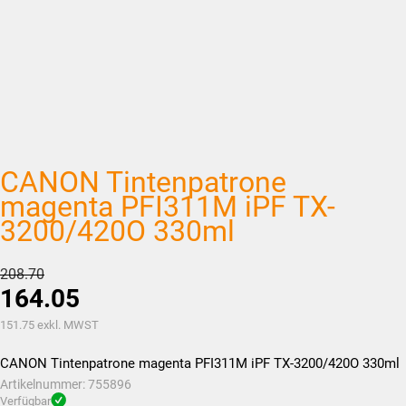
CANON Tintenpatrone
magenta PFI311M iPF TX-
3200/420O 330ml
Ursprünglicher
208.70
164.05
Preis
war:
Aktueller
151.75
exkl. MWST
CHF208.70
Preis
CANON Tintenpatrone magenta PFI311M iPF TX-3200/420O 330ml
ist:
Artikelnummer:
755896
CHF164.05.
Verfügbar