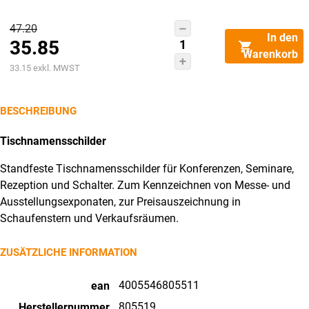
Ursprünglicher
47.20
DURABLE
In den
35.85
Preis
Tischnamensschild
Warenkorb
L
Aktueller
war:
33.15
exkl. MWST
100x52mm
Preis
CHF47.20
805519
ist:
BESCHREIBUNG
10
CHF35.85.
Stück
Tischnamensschilder
Menge
Standfeste Tischnamensschilder für Konferenzen, Seminare,
Rezeption und Schalter. Zum Kennzeichnen von Messe- und
Ausstellungsexponaten, zur Preisauszeichnung in
Schaufenstern und Verkaufsräumen.
ZUSÄTZLICHE INFORMATION
4005546805511
ean
805519
Herstellernummer