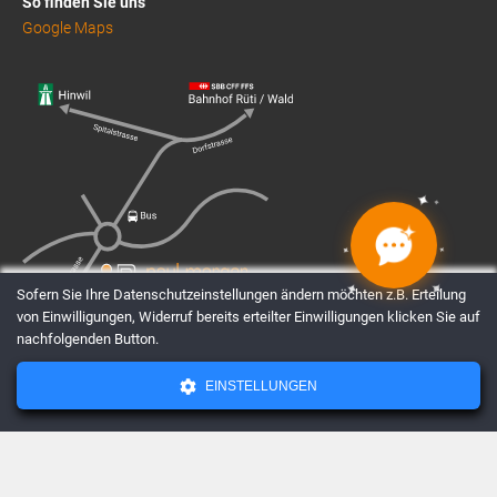
So finden Sie uns
Google Maps
✦
✦
✦
✦
✦
✦
✦
✦
Sofern Sie Ihre Datenschutzeinstellungen ändern möchten z.B. Erteilung
von Einwilligungen, Widerruf bereits erteilter Einwilligungen klicken Sie auf
nachfolgenden Button.
EINSTELLUNGEN
AGBs
Datenschutz
Impressum