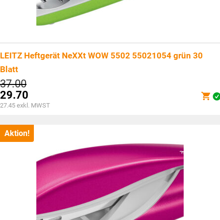
LEITZ Heftgerät NeXXt WOW 5502 55021054 grün 30
Blatt
Ursprünglicher
37.00
Preis
29.70
war:
Aktueller
27.45
exkl. MWST
CHF37.00
Preis
ist:
CHF29.70.
Aktion!