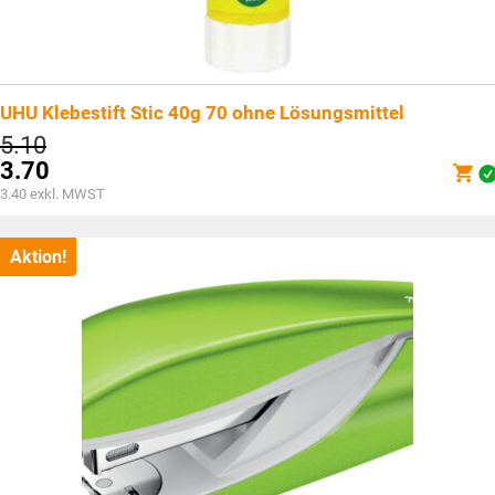
UHU Klebestift Stic 40g 70 ohne Lösungsmittel
Ursprünglicher
5.10
Preis
3.70
war:
Aktueller
3.40
exkl. MWST
CHF5.10
Preis
ist:
CHF3.70.
Aktion!