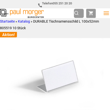
Zur
Skip
Telefon
055 251 20 20
Hauptnavigation
to
springen
main
Paul
so
Startseite
»
Katalog
»
DURABLE Tischnamensschild L 100x52mm
content
Morger
individuell
805519 10 Stück
AG
wie
Aktion!
Bürocenter
Sie