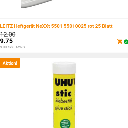
LEITZ Heftgerät NeXXt 5501 55010025 rot 25 Blatt
Ursprünglicher
12.00
Preis
9.75
war:
Aktueller
9.00
exkl. MWST
CHF12.00
Preis
ist:
CHF9.75.
Aktion!