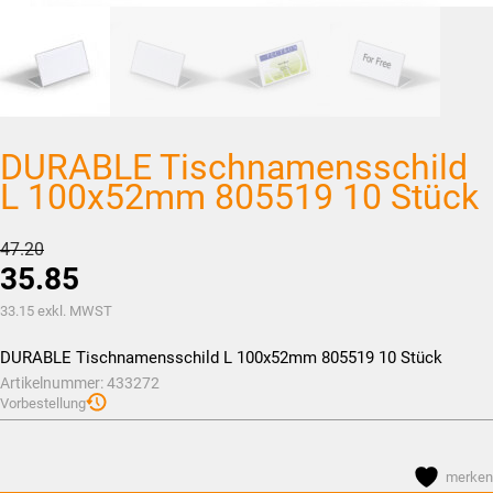
DURABLE Tischnamensschild
L 100x52mm 805519 10 Stück
Ursprünglicher
47.20
35.85
Preis
war:
Aktueller
33.15
exkl. MWST
CHF47.20
Preis
DURABLE Tischnamensschild L 100x52mm 805519 10 Stück
ist:
Artikelnummer:
433272
CHF35.85.
Vorbestellung
merken