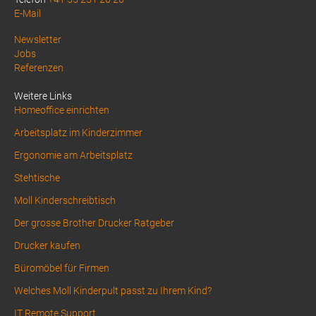
E-Mail
Above
Newsletter
Jobs
Footer
Referenzen
1
Weitere Links
Homeoffice einrichten
Arbeitsplatz im Kinderzimmer
Ergonomie am Arbeitsplatz
Stehtische
Moll Kinderschreibtisch
Der grosse Brother Drucker Ratgeber
Drucker kaufen
Büromöbel für Firmen
Welches Moll Kinderpult passt zu Ihrem Kind?
IT Remote Support