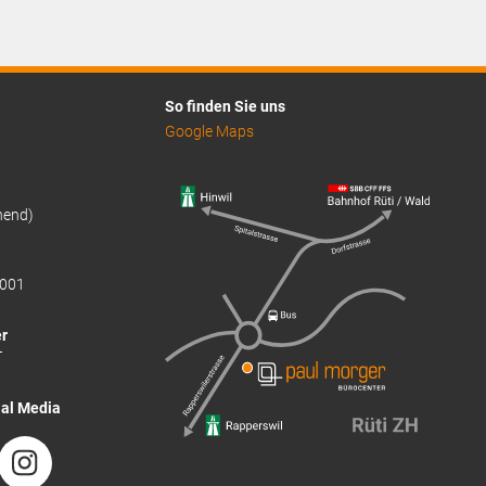
ist:
CHF23.75.
So finden Sie uns
Google Maps
hend)
001
r
T
ial Media