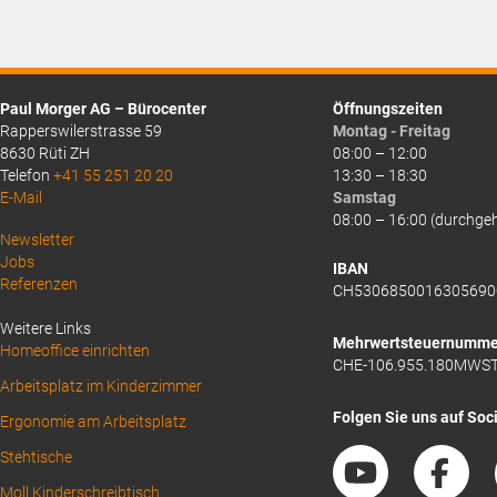
ist:
ist:
CHF19.20.
CHF17.45.
Paul Morger AG – Bürocenter
Öffnungszeiten
Rapperswilerstrasse 59
Montag - Freitag
8630 Rüti ZH
08:00 – 12:00
Telefon
+41 55 251 20 20
13:30 – 18:30
E-Mail
Samstag
08:00 – 16:00 (durchge
Above
Newsletter
Jobs
Footer
IBAN
Referenzen
CH5306850016305690
1
Weitere Links
Mehrwertsteuernumme
Homeoffice einrichten
CHE-106.955.180MWS
Arbeitsplatz im Kinderzimmer
Folgen Sie uns auf Soc
Ergonomie am Arbeitsplatz
Stehtische
Moll Kinderschreibtisch