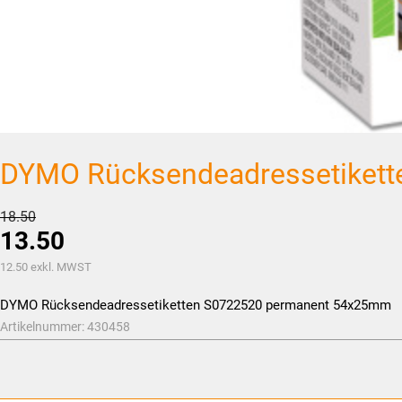
DYMO Rücksendeadressetiket
Ursprünglicher
18.50
13.50
Preis
war:
Aktueller
12.50
exkl. MWST
CHF18.50
Preis
DYMO Rücksendeadressetiketten S0722520 permanent 54x25mm
ist:
Artikelnummer:
430458
CHF13.50.