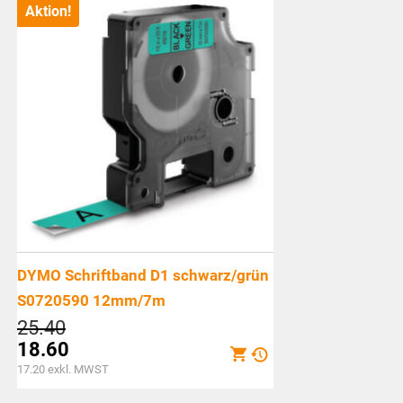
Aktion!
DYMO Schriftband D1 schwarz/grün
S0720590 12mm/7m
Ursprünglicher
25.40
Preis
18.60
war:
Aktueller
17.20
exkl. MWST
CHF25.40
Preis