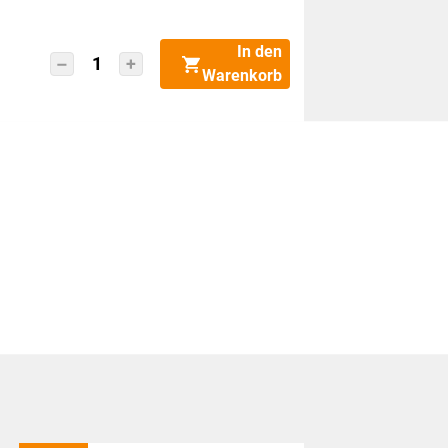
In den
DYMO
Warenkorb
Rücksendeadressetiketten
S0722520
permanent
54x25mm
Menge