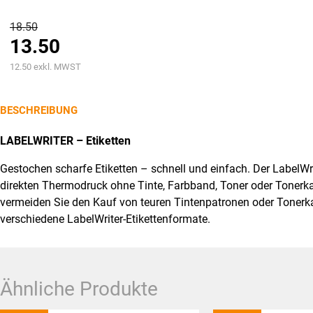
Ursprünglicher
18.50
13.50
Preis
Aktueller
war:
12.50
exkl. MWST
Preis
CHF18.50
ist:
BESCHREIBUNG
CHF13.50.
LABELWRITER – Etiketten
Gestochen scharfe Etiketten – schnell und einfach. Der LabelWr
direkten Thermodruck ohne Tinte, Farbband, Toner oder Tonerk
vermeiden Sie den Kauf von teuren Tintenpatronen oder Tonerka
verschiedene LabelWriter-Etikettenformate.
Ähnliche Produkte