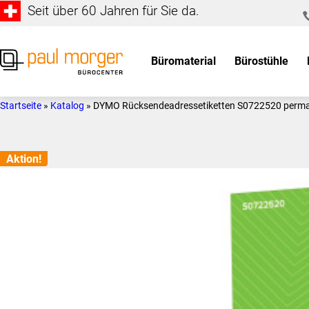
Seit über 60 Jahren für Sie da.
Zur
Skip
Hauptnavigation
to
springen
main
Büromaterial
Bürostühle
content
Paul
so
Morger
individuell
Startseite
»
Katalog
»
DYMO Rücksendeadressetiketten S0722520 per
AG
wie
Bürocenter
Sie
Aktion!