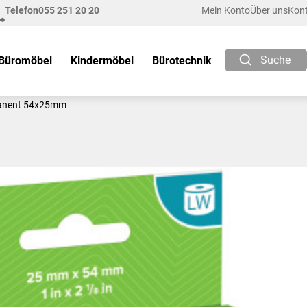
Telefon
055 251 20 20
Mein Konto
Über uns
Kon
Suche
Büromöbel
Kindermöbel
Bürotechnik
manent 54x25mm