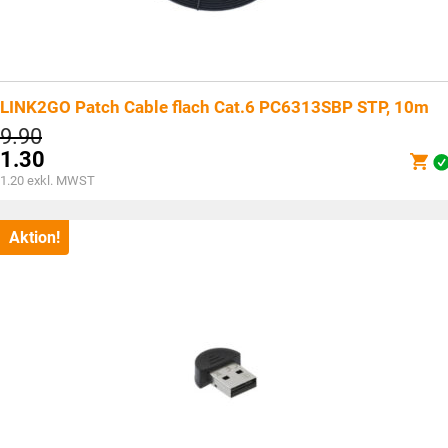
LINK2GO Patch Cable flach Cat.6 PC6313SBP STP, 10m
Ursprünglicher
9.90
Preis
1.30
war:
Aktueller
1.20
exkl. MWST
CHF9.90
Preis
ist:
CHF1.30.
Aktion!