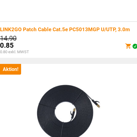
LINK2GO Patch Cable Cat.5e PC5013MGP U/UTP, 3.0m
Ursprünglicher
14.90
Preis
0.85
war:
Aktueller
0.80
exkl. MWST
CHF14.90
Preis
ist:
CHF0.85.
Aktion!