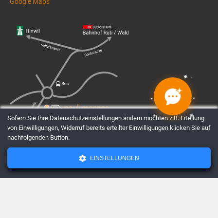
Google Maps
✦
✦
✦
✦
✦
✦
✦
✦
Sofern Sie Ihre Datenschutzeinstellungen ändern möchten z.B. Erteilung
von Einwilligungen, Widerruf bereits erteilter Einwilligungen klicken Sie auf
nachfolgenden Button.
EINSTELLUNGEN
AGBs
Datenschutz
Impressum