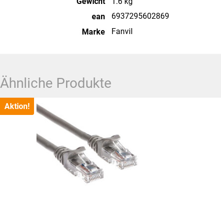
Gewicht
1.6 kg
6937295602869
ean
Fanvil
Marke
Ähnliche Produkte
Aktion!