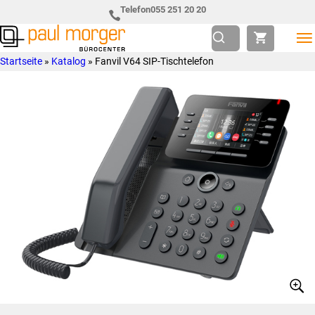
Zur
Skip
Telefon
055 251 20 20
Hauptnavigation
to
springen
main
Paul
so
Startseite
»
Katalog
»
Fanvil V64 SIP-Tischtelefon
content
Morger
individuell
AG
wie
Bürocenter
Sie