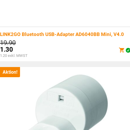
LINK2GO Bluetooth USB-Adapter AD6040BB Mini, V4.0
Ursprünglicher
19.90
Preis
1.30
war:
Aktueller
1.20
exkl. MWST
CHF19.90
Preis
ist:
CHF1.30.
Aktion!