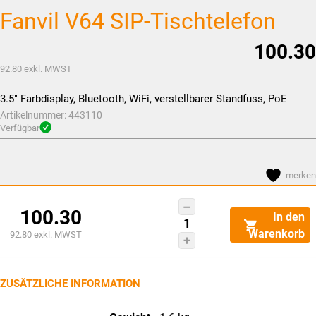
Fanvil V64 SIP-Tischtelefon
100.30
92.80
exkl. MWST
3.5″ Farbdisplay, Bluetooth, WiFi, verstellbarer Standfuss, PoE
Artikelnummer:
443110
Verfügbar
merken
Fanvil
100.30
In den
V64
Warenkorb
92.80
exkl. MWST
SIP-
Tischtelefon
Menge
ZUSÄTZLICHE INFORMATION