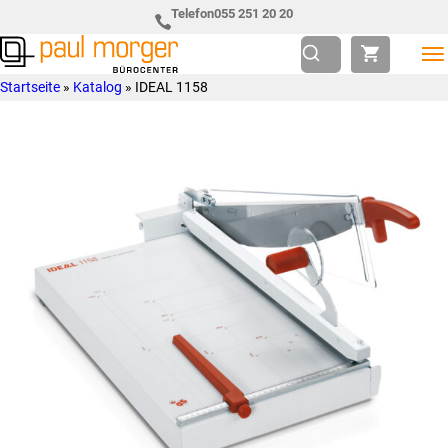
Zur
Skip
Telefon
055 251 20 20
Hauptnavigation
to
springen
main
Paul
so
Startseite
»
Katalog
»
IDEAL 1158
content
Morger
individuell
AG
wie
Bürocenter
Sie